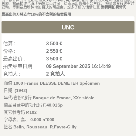
总额。物品描述也说明销售结束时间，结束后出价都不会生效。 报价命令转达有时
变动，等到最后秒钟增加否决的可能会。想多了解的话请注意
因特网拍卖常问
最高出价方将支付18%的不含税的拍卖费用
UNC
估算 :
3 500 €
价格 :
2 550 €
最高出价 :
3 500 €
拍卖结束日期 :
09 September 2025 16:14:49
竞拍人 :
2 竞拍人
面值
1000 Francs DÉESSE DÉMÉTER Spécimen
日期:
(1942)
年代/省份/银行
Banque de France, XXe siècle
商品目录中的项代码
F.40.01Sp
其它参考码
P.102
字母表、套、
0.000 n°000
签名
Belin, Rousseau, R.Favre-Gilly