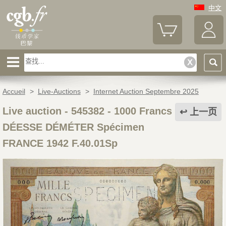
中文
Accueil
>
Live-Auctions
>
Internet Auction Septembre 2025
Live auction - 545382
-
1000 Francs
上一页
DÉESSE DÉMÉTER Spécimen
FRANCE 1942 F.40.01Sp