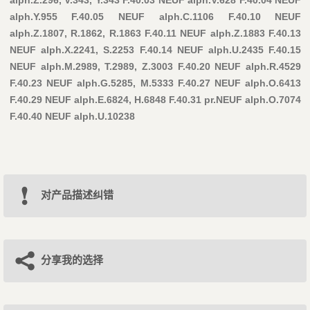
alph.Y.955 F.40.05 NEUF alph.C.1106 F.40.10 NEUF
alph.Z.1807, R.1862, R.1863 F.40.11 NEUF alph.Z.1883 F.40.13
NEUF alph.X.2241, S.2253 F.40.14 NEUF alph.U.2435 F.40.15
NEUF alph.M.2989, T.2989, Z.3003 F.40.20 NEUF alph.R.4529
F.40.23 NEUF alph.G.5285, M.5333 F.40.27 NEUF alph.O.6413
F.40.29 NEUF alph.E.6824, H.6848 F.40.31 pr.NEUF alph.O.7074
F.40.40 NEUF alph.U.10238
对产品描述纠错
分享我的选择