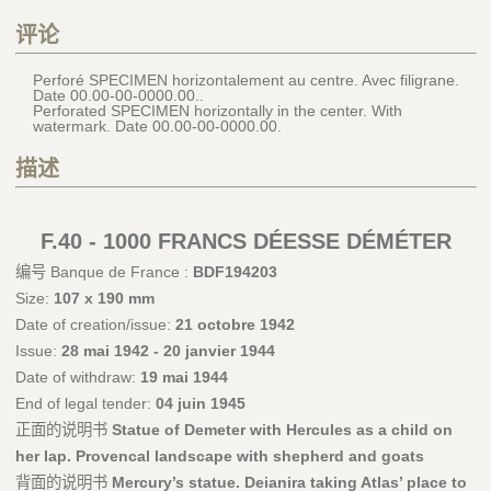
评论
Perforé SPECIMEN horizontalement au centre. Avec filigrane.
Date 00.00-00-0000.00..
Perforated SPECIMEN horizontally in the center. With
watermark. Date 00.00-00-0000.00.
描述
F.40 - 1000 FRANCS DÉESSE DÉMÉTER
编号 Banque de France :
BDF194203
Size:
107 x 190 mm
Date of creation/issue:
21 octobre 1942
Issue:
28 mai 1942 - 20 janvier 1944
Date of withdraw:
19 mai 1944
End of legal tender:
04 juin 1945
正面的说明书
Statue of Demeter with Hercules as a child on
her lap. Provencal landscape with shepherd and goats
背面的说明书
Mercury’s statue. Deianira taking Atlas’ place to