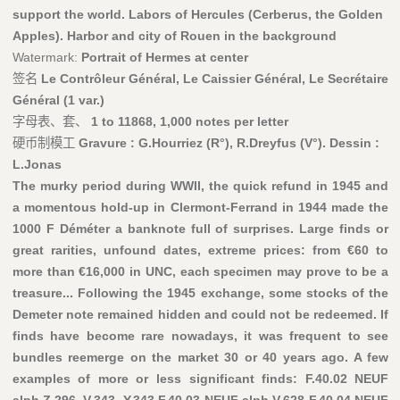
support the world. Labors of Hercules (Cerberus, the Golden
Apples). Harbor and city of Rouen in the background
Watermark:
Portrait of Hermes at center
签名
Le Contrôleur Général, Le Caissier Général, Le Secrétaire
Général (1 var.)
字母表、套、
1 to 11868, 1,000 notes per letter
硬币制模工
Gravure : G.Hourriez (R°), R.Dreyfus (V°). Dessin :
L.Jonas
The murky period during WWII, the quick refund in 1945 and
a momentous hold-up in Clermont-Ferrand in 1944 made the
1000 F Déméter a banknote full of surprises. Large finds or
great rarities, unfound dates, extreme prices: from €60 to
more than €16,000 in UNC, each specimen may prove to be a
treasure... Following the 1945 exchange, some stocks of the
Demeter note remained hidden and could not be redeemed. If
finds have become rare nowadays, it was frequent to see
bundles reemerge on the market 30 or 40 years ago. A few
examples of more or less significant finds: F.40.02 NEUF
alph.Z.296, V.343, Y.343 F.40.03 NEUF alph.V.628 F.40.04 NEUF