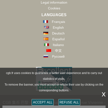
Legal information
Cookies
LANGUAGES
Français
English
Deutsch
Español
Italiano
中文
Русский
cgb.fr uses cookies to guarantee a better user experience and to carry out
statistics of visits.
To remove the banner, you must accept or refuse their use by clicking on the
corresponding buttons.
x
CGB 集币 巴黎 - CGB Numismatics Paris - 36 rue Vivienne -
ACCEPT ALL
REFUSE ALL