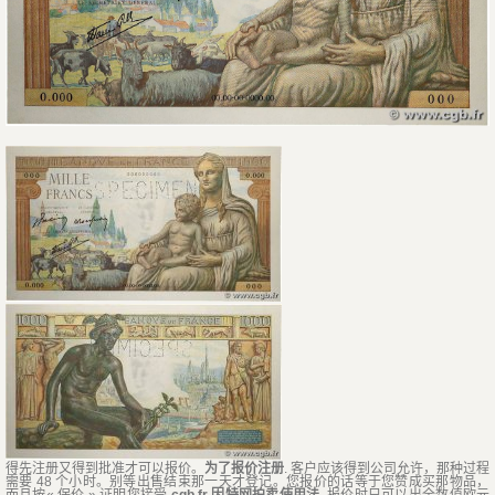
得先注册又得到批准才可以报价。
为了报价注册
. 客户应该得到公司允许，那种过程
需要 48 个小时。别等出售结束那一天才登记。您报价的话等于您赞成买那物品，
而且按« 保价 » 证明您接受
cgb.fr 因特网拍卖使用法
. 报价时只可以出全数值欧元