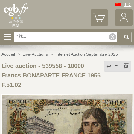
中文
Accueil
>
Live-Auctions
>
Internet Auction Septembre 2025
Live auction - 539558
-
10000
上一页
Francs BONAPARTE FRANCE 1956
F.51.02