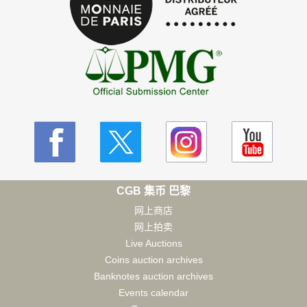
CGB 集币 巴黎
网上商店
网上拍卖
Live Auctions
Coins auction archives
Banknotes auction archives
Events calendar