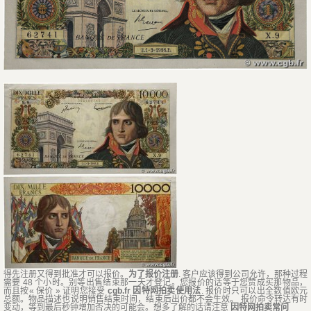
得先注册又得到批准才可以报价。
为了报价注册
. 客户应该得到公司允许，那种过程
需要 48 个小时。别等出售结束那一天才登记。您报价的话等于您赞成买那物品，
而且按« 保价 » 证明您接受
cgb.fr 因特网拍卖使用法
. 报价时只可以出全数值欧元
总额。物品描述也说明销售结束时间，结束后出价都不会生效。 报价命令转达有时
变动，等到最后秒钟增加否决的可能会。想多了解的话请注意
因特网拍卖常问