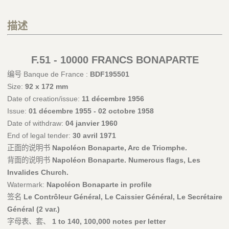
描述
F.51 - 10000 FRANCS BONAPARTE
编号 Banque de France :
BDF195501
Size:
92 x 172 mm
Date of creation/issue:
11 décembre 1956
Issue:
01 décembre 1955 - 02 octobre 1958
Date of withdraw:
04 janvier 1960
End of legal tender:
30 avril 1971
正面的说明书
Napoléon Bonaparte, Arc de Triomphe.
背面的说明书
Napoléon Bonaparte. Numerous flags, Les
Invalides Church.
Watermark:
Napoléon Bonaparte in profile
签名
Le Contrôleur Général, Le Caissier Général, Le Secrétaire
Général (2 var.)
字母表、套、
1 to 140, 100,000 notes per letter