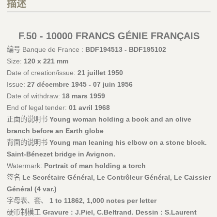
描述
F.50 - 10000 FRANCS GÉNIE FRANÇAIS
编号 Banque de France :
BDF194513 - BDF195102
Size:
120 x 221 mm
Date of creation/issue:
21 juillet 1950
Issue:
27 décembre 1945 - 07 juin 1956
Date of withdraw:
18 mars 1959
End of legal tender:
01 avril 1968
正面的说明书
Young woman holding a book and an olive
branch before an Earth globe
背面的说明书
Young man leaning his elbow on a stone block.
Saint-Bénezet bridge in Avignon.
Watermark:
Portrait of man holding a torch
签名
Le Secrétaire Général, Le Contrôleur Général, Le Caissier
Général (4 var.)
字母表、套、
1 to 11862, 1,000 notes per letter
硬币制模工
Gravure : J.Piel, C.Beltrand. Dessin : S.Laurent