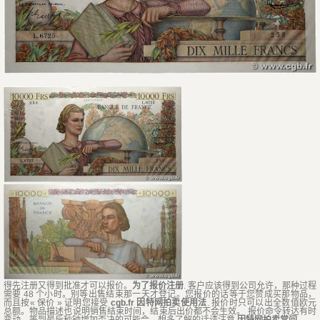
得先注册又得到批准才可以报价。
为了报价注册
. 客户应该得到公司允许，那种过程
需要 48 个小时。别等出售结束那一天才登记。您报价的话等于您赞成买那物品，
而且按« 保价 » 证明您接受
cgb.fr 因特网拍卖使用法
. 报价时只可以出全数值欧元
总额。物品描述也说明销售结束时间，结束后出价都不会生效。 报价命令转达有时
变动，等到最后秒钟增加否决的可能会。想多了解的话请注意
因特网拍卖常问