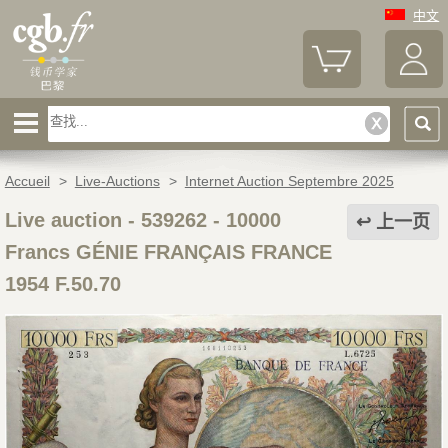
中文
Accueil
>
Live-Auctions
>
Internet Auction Septembre 2025
Live auction - 539262
-
10000
上一页
Francs GÉNIE FRANÇAIS FRANCE
1954 F.50.70