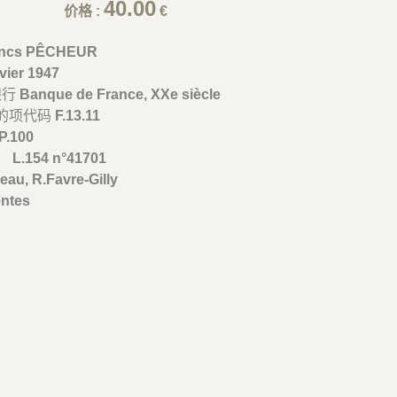
40.00
价格 :
€
ancs PÊCHEUR
vier 1947
银行
Banque de France, XXe siècle
的项代码
F.13.11
P.100
、
L.154 n°41701
au, R.Favre-Gilly
ntes