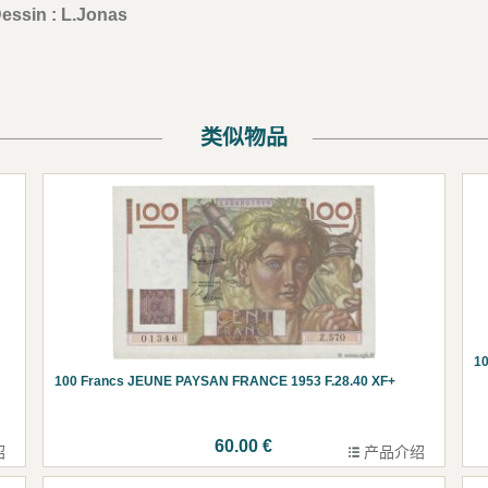
Dessin : L.Jonas
类似物品
1
100 Francs JEUNE PAYSAN FRANCE 1953 F.28.40 XF+
60.00 €
绍
产品介绍