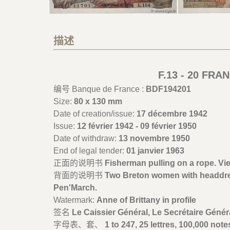
描述
F.13 - 20 FR
编号 Banque de France :
BDF194201
Size:
80 x 130 mm
Date of creation/issue:
17 décembre 1942
Issue:
12 février 1942 - 09 février 1950
Date of withdraw:
13 novembre 1950
End of legal tender:
01 janvier 1963
正面的说明书
Fisherman pulling on a rope. V
背面的说明书
Two Breton women with headdres
Pen'March.
Watermark:
Anne of Brittany in profile
签名
Le Caissier Général, Le Secrétaire Général
字母表、套、
1 to 247, 25 lettres, 100,000 notes