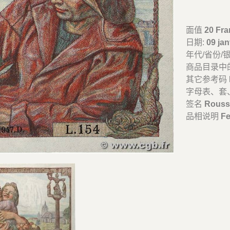
面值
20 Fr
日期:
09 jan
年代/省份/
商品目录中
其它参考码
字母表、套
签名
Rousse
品相说明
Fe