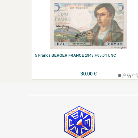
5 Francs BERGER FRANCE 1943 F.05.04 UNC
30.00 €
产品介