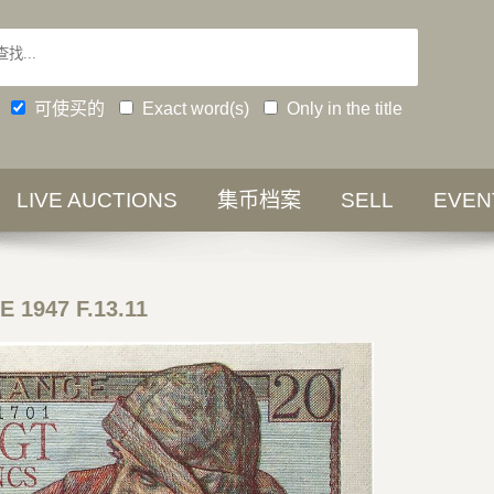
可使买的
Exact word(s)
Only in the title
LIVE AUCTIONS
集币档案
SELL
EVEN
 1947 F.13.11