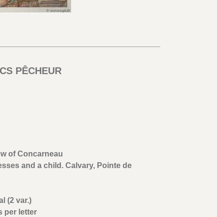
ANCS PÊCHEUR
iew of Concarneau
ses and a child. Calvary, Pointe de
 (2 var.)
 per letter