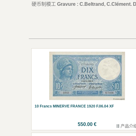
硬币制模工
Gravure : C.Beltrand, C.Clément. 
10 Francs MINERVE FRANCE 1920 F.06.04 XF
550.00 €
产品介