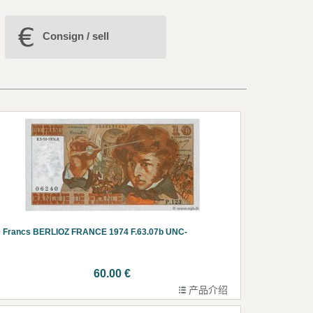
Consign / sell
0 Francs BERLIOZ FRANCE 1974 F.63.07b UNC-
60.00 €
产品介绍