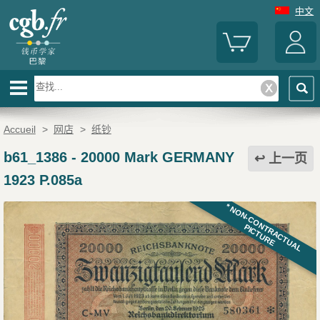
中文
Accueil
>
网店
>
纸钞
b61_1386
-
20000 Mark GERMANY
上一页
1923 P.085a
* NON-CONTRACTUAL
PICTURE