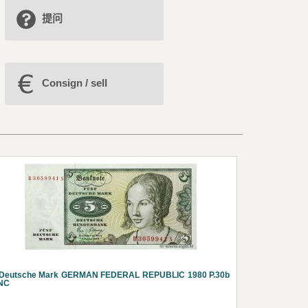
提问
Consign / sell
 Deutsche Mark GERMAN FEDERAL REPUBLIC 1980 P.30b
NC