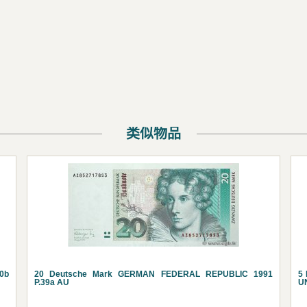
类似物品
0b
20 Deutsche Mark GERMAN FEDERAL REPUBLIC 1991
5
P.39a AU
U