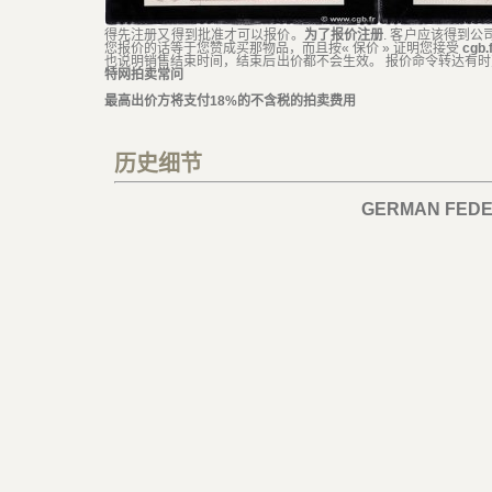
得先注册又得到批准才可以报价。
为了报价注册
. 客户应该得到公
您报价的话等于您赞成买那物品，而且按« 保价 » 证明您接受
cgb
也说明销售结束时间，结束后出价都不会生效。 报价命令转达有
特网拍卖常问
最高出价方将支付18%的不含税的拍卖费用
历史细节
GERMAN FEDE