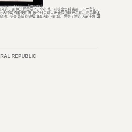
司允许，那种过程需要 48 个小时。别等出售结束那一天才登记。
.fr 因特网拍卖使用法
. 报价时只可以出全数值欧元总额。物品描述
时变动，等到最后秒钟增加否决的可能会。想多了解的话请注意
因
RAL REPUBLIC