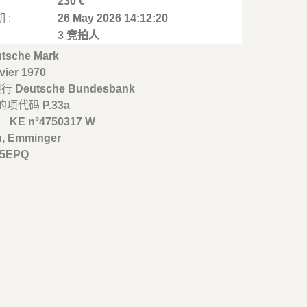
230 €
 :
26 May 2026 14:12:20
3 竞拍人
utsche Mark
vier 1970
银行
Deutsche Bundesbank
的项代码
P.33a
、
KE n°4750317 W
n, Emminger
65EPQ