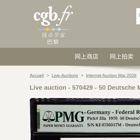
网上商店
网上拍卖
Accueil
>
Live-Auctions
>
Internet Auction Mai 2026
Live auction - 570429
-
50 Deutsche