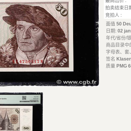
最高出价 :
拍卖结束日期
竞拍人 :
面值
50 De
日期:
02 jan
年代/省份/
商品目录中
字母表、套
签名
Klase
质量
PMG 