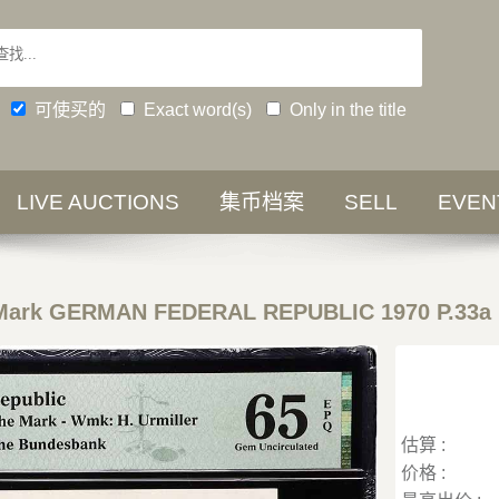
可使买的
Exact word(s)
Only in the title
LIVE AUCTIONS
集币档案
SELL
EVEN
 Mark GERMAN FEDERAL REPUBLIC 1970 P.33a
估算 :
价格 :