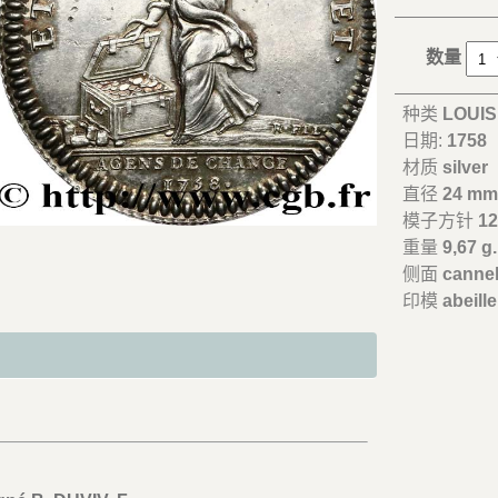
数量
种类
LOUIS
日期:
1758
材质
silver
直径
24 m
模子方针
12
重量
9,67 g.
侧面
canne
印模
abeil