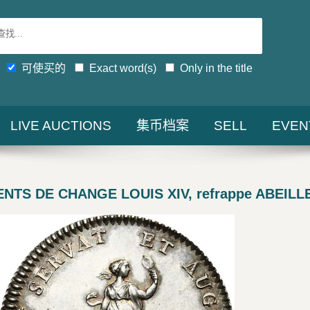
可使买的
Exact word(s)
Only in the title
LIVE AUCTIONS
集币档案
SELL
EVEN
NTS DE CHANGE LOUIS XIV, refrappe ABEILL