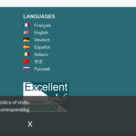
LANGUAGES
Français
English
Deutsch
Español
Italiano
中文
Русский
tics of visits.
 corresponding
x