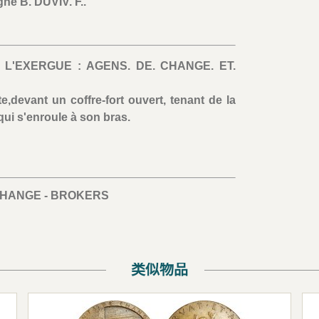
gné B. DUVIV. F..
 L'EXERGUE : AGENS. DE. CHANGE. ET.
,devant un coffre-fort ouvert, tenant de la
 qui s'enroule à son bras.
CHANGE - BROKERS
类似物品