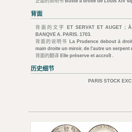
正面的说明书
Buste à droite de Louis XIV si
背面
背面的文字
ET SERVAT ET AUGET ; À
BANQVE A. PARIS. 1703.
背面的说明书
La Prudence debout à droite
main droite un miroir, de l'autre un serpent
背面的翻译
Elle préserve et accroît .
历史细节
PARIS STOCK EX