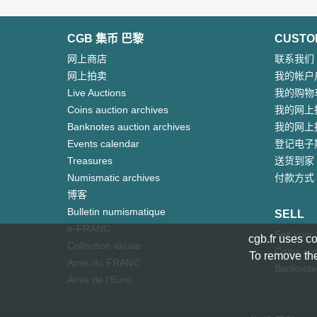
CGB 集币 巴黎
CUSTO
网上商店
联系我们
网上拍卖
我的帐户
Live Auctions
我的购物
Coins auction archives
我的网上
Banknotes auction archives
我的网上
Events calendar
登记电子
Treasures
送货到家
Numismatic archives
付款方式
博客
Bulletin numismatique
SELL
e-FRANC
Sell your
cgb.fr uses co
Collection idéale
Coins auc
To remove the
Amis du FRANC
Banknote
Amis de l'Euro