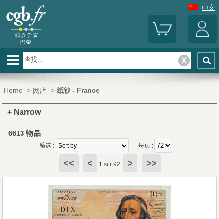
中文
Home
>
网店
>
纸钞 - France
+ Narrow
6613 物品
筛选 :
每页 :
<<
<
>
>>
1 sur 92