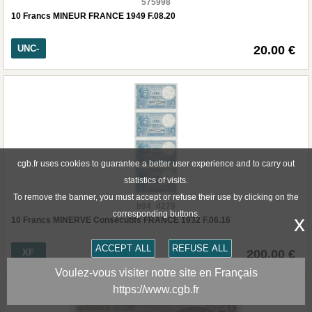
575998
10 Francs MINEUR FRANCE 1949 F.08.20
UNC-
20.00 €
cgb.fr uses cookies to guarantee a better user experience and to carry out
statistics of visits.
To remove the banner, you must accept or refuse their use by clicking on the
b94_4279
corresponding buttons.
x
10 Francs MINERVE Consécutifs FRANCE 1932 F.06.16
ACCEPT ALL
REFUSE ALL
XF
200.00 €
Voulez-vous visiter notre site en Français
https://www.cgb.fr