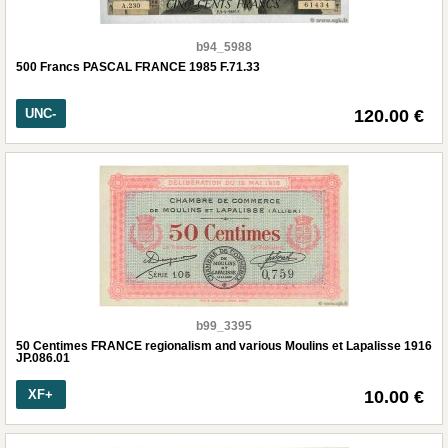
b94_5988
500 Francs PASCAL FRANCE 1985 F.71.33
UNC-
120.00 €
b99_3395
50 Centimes FRANCE regionalism and various Moulins et Lapalisse 1916
JP.086.01
XF+
10.00 €