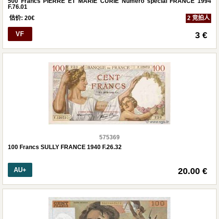
500 Francs PIERRE ET MARIE CURIE Numéro spécial FRANCE 1994
F.76.01
估价:
20
€
2 竞拍人
VF
3 €
575369
100 Francs SULLY FRANCE 1940 F.26.32
AU+
20.00 €