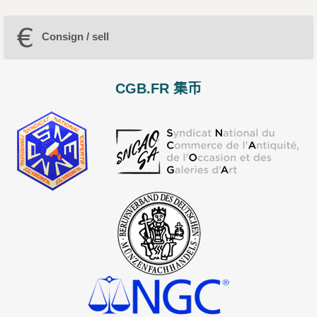
Consign / sell
CGB.FR 集币