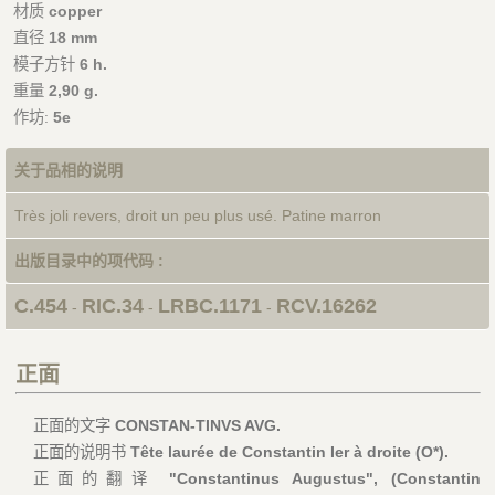
材质
copper
直径
18 mm
模子方针
6 h.
重量
2,90 g.
作坊:
5e
关于品相的说明
Très joli revers, droit un peu plus usé. Patine marron
出版目录中的项代码 :
C.454
RIC.34
LRBC.1171
RCV.16262
-
-
-
正面
正面的文字
CONSTAN-TINVS AVG.
正面的说明书
Tête laurée de Constantin Ier à droite (O*).
正面的翻译
"Constantinus Augustus", (Constantin