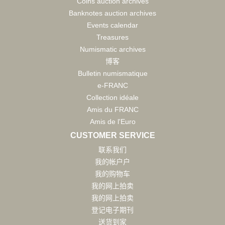
Coins auction archives
Banknotes auction archives
Events calendar
Treasures
Numismatic archives
博客
Bulletin numismatique
e-FRANC
Collection idéale
Amis du FRANC
Amis de l'Euro
CUSTOMER SERVICE
联系我们
我的帐户户
我的购物车
我的网上拍卖
我的网上拍卖
登记电子期刊
送货到家