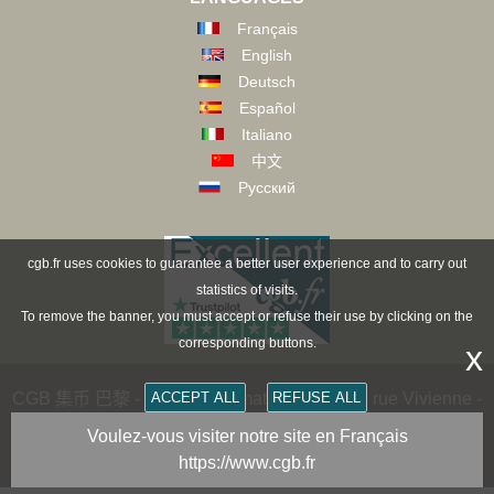
Français
English
Deutsch
Español
Italiano
中文
Русский
cgb.fr uses cookies to guarantee a better user experience and to carry out
statistics of visits.
To remove the banner, you must accept or refuse their use by clicking on the
corresponding buttons.
x
ACCEPT ALL
REFUSE ALL
CGB 集币 巴黎 - CGB Numismatics Paris - 36 rue Vivienne -
75002 PARIS FRANCE -
contact@cgb.fr
Voulez-vous visiter notre site en Français
https://www.cgb.fr
Copyright @1997-2025 - All Rights Reserved