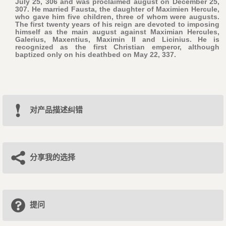
July 25, 306 and was proclaimed august on December 25,
307. He married Fausta, the daughter of Maximien Hercule,
who gave him five children, three of whom were augusts.
The first twenty years of his reign are devoted to imposing
himself as the main august against Maximian Hercules,
Galerius, Maxentius, Maximin II and Licinius. He is
recognized as the first Christian emperor, although
baptized only on his deathbed on May 22, 337.
对产品描述纠错
分享我的选择
提问