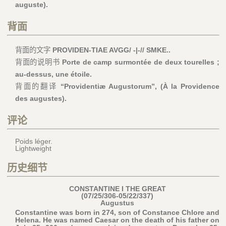
auguste).
背面
背面的文字
PROVIDEN-TIAE AVGG/ -|-// SMKE..
背面的说明书
Porte de camp surmontée de deux tourelles ;
au-dessus, une étoile.
背面的翻译
“Providentiæ Augustorum”, (À la Providence
des augustes).
评论
Poids léger.
Lightweight
历史细节
CONSTANTINE I THE GREAT
(07/25/306-05/22/337)
Augustus
Constantine was born in 274, son of Constance Chlore and
Helena. He was named Caesar on the death of his father on