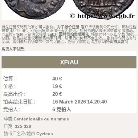
得先注册又得到批准才可以报价。
为了报价注册
. 客户应该得到公司允许，那种过程
需要 48 个小时。别等出售结束那一天才登记。您报价的话等于您赞成买那物品，
而且按« 保价 » 证明您接受
cgb.fr 因特网拍卖使用法
. 报价时只可以出全数值欧元
总额。物品描述也说明销售结束时间，结束后出价都不会生效。 报价命令转达有时
变动，等到最后秒钟增加否决的可能会。想多了解的话请注意
因特网拍卖常问
购货人不付费
XF/AU
估算 :
40 €
价格 :
19 €
最高出价 :
20 €
拍卖结束日期 :
16 March 2026 14:20:40
竞拍人 :
6 竞拍人
种类
Centenionalis ou nummus
日期:
325-326
铸币厂名称/城市
Cyzicus