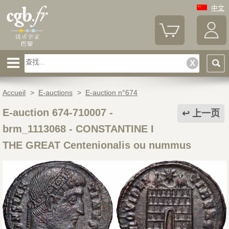
中文
Accueil
>
E-auctions
>
E-auction n°674
E-auction 674-710007 -
上一页
brm_1113068
-
CONSTANTINE I
THE GREAT Centenionalis ou nummus