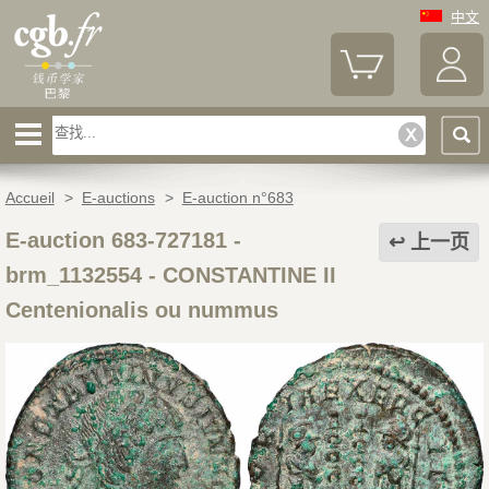
中文
Accueil
>
E-auctions
>
E-auction n°683
E-auction 683-727181 -
上一页
brm_1132554
-
CONSTANTINE II
Centenionalis ou nummus