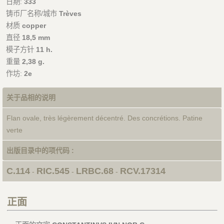
日期:
333
铸币厂名称/城市
Trèves
材质
copper
直径
18,5 mm
模子方针
11 h.
重量
2,38 g.
作坊:
2e
关于品相的说明
Flan ovale, très légèrement décentré. Des concrétions. Patine
verte
出版目录中的项代码 :
C.114
RIC.545
LRBC.68
RCV.17314
-
-
-
正面