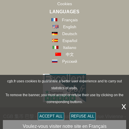
Cookies
LANGUAGES
Français
English
Deutsch
Español
Italiano
中文
Русский
cgb.fr uses cookies to guarantee a better user experience and to carry out
statistics of visits.
To remove the banner, you must accept or refuse their use by clicking on the
corresponding buttons.
x
CGB 集币 巴黎 - CGB Numismatics Paris - 36 rue Vivienne -
ACCEPT ALL
REFUSE ALL
75002 PARIS FRANCE -
contact@cgb.fr
Voulez-vous visiter notre site en Français