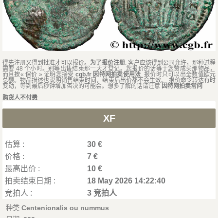
得先注册又得到批准才可以报价。
为了报价注册
. 客户应该得到公司允许，那种过程
需要 48 个小时。别等出售结束那一天才登记。您报价的话等于您赞成买那物品，
而且按« 保价 » 证明您接受
cgb.fr 因特网拍卖使用法
. 报价时只可以出全数值欧元
总额。物品描述也说明销售结束时间，结束后出价都不会生效。 报价命令转达有时
变动，等到最后秒钟增加否决的可能会。想多了解的话请注意
因特网拍卖常问
购货人不付费
XF
估算 :
30 €
价格 :
7 €
最高出价 :
10 €
拍卖结束日期 :
18 May 2026 14:22:40
竞拍人 :
3 竞拍人
种类
Centenionalis ou nummus