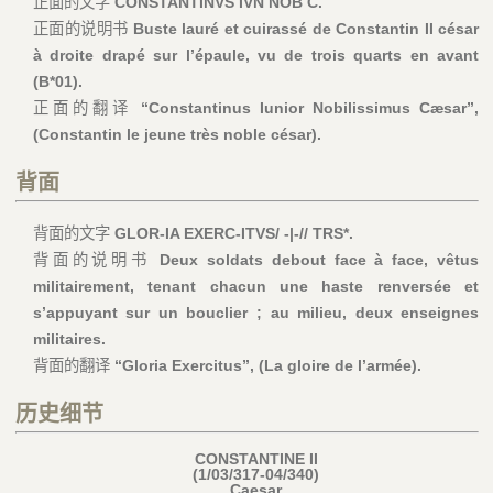
正面的文字
CONSTANTINVS IVN NOB C.
正面的说明书
Buste lauré et cuirassé de Constantin II césar
à droite drapé sur l’épaule, vu de trois quarts en avant
(B*01).
正面的翻译
“Constantinus Iunior Nobilissimus Cæsar”,
(Constantin le jeune très noble césar).
背面
背面的文字
GLOR-IA EXERC-ITVS/ -|-// TRS*.
背面的说明书
Deux soldats debout face à face, vêtus
militairement, tenant chacun une haste renversée et
s’appuyant sur un bouclier ; au milieu, deux enseignes
militaires.
背面的翻译
“Gloria Exercitus”, (La gloire de l’armée).
历史细节
CONSTANTINE II
(1/03/317-04/340)
Caesar