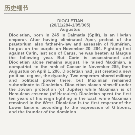
历史细节
DIOCLETIAN
(20/11/284-1/05/305)
Augustus
Diocletian, born in 245 in Dalmatia (Split), is an Illyrian
emperor. After having eliminated Aper, prefect of the
praetorium, also father-in-law and assassin of Numérien,
he put on the purple on November 20, 284. Fighting first
against Carin, last son of Carus, he was beaten at Margus
the following year. But Carin is assassinated and
Diocletian alone remains august. He raised Maximian, a
compatriot, to the rank of Caesar in November 285, then
Augustus on April 1, 286. Diocletian had just created a new
political regime, the dyarchy. Two emperors shared military
and political power there, but Maximian remained
subordinate to Diocletian. Diocletian places himself under
the Jovian protection (of Jupiter) while Maximian is of
Herculean essence (of Hercules). Diocletian spent the first
ten years of his reign fighting in the East, while Maximian
remained in the West. Diocletian is the first emperor of the
Lower Empire, according to the expression of Gibbons,
and the founder of the dominion.