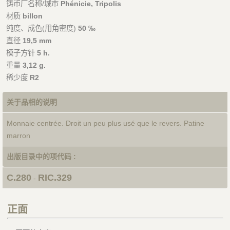
铸币厂名称/城市
Phénicie, Tripolis
材质
billon
纯度、成色(用角密度)
50 ‰
直径
19,5 mm
模子方针
5 h.
重量
3,12 g.
稀少度
R2
关于品相的说明
Monnaie centrée. Droit un peu plus usé que le revers. Patine
marron
出版目录中的项代码 :
C.280
RIC.329
-
正面