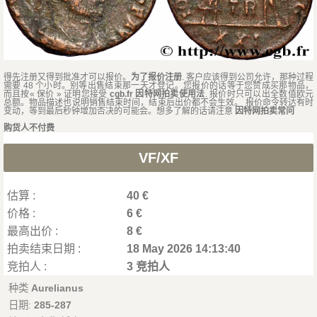
得先注册又得到批准才可以报价。
为了报价注册
. 客户应该得到公司允许，那种过程
需要 48 个小时。别等出售结束那一天才登记。您报价的话等于您赞成买那物品，
而且按« 保价 » 证明您接受
cgb.fr 因特网拍卖使用法
. 报价时只可以出全数值欧元
总额。物品描述也说明销售结束时间，结束后出价都不会生效。 报价命令转达有时
变动，等到最后秒钟增加否决的可能会。想多了解的话请注意
因特网拍卖常问
购货人不付费
VF/XF
估算 :
40 €
价格 :
6 €
最高出价 :
8 €
拍卖结束日期 :
18 May 2026 14:13:40
竞拍人 :
3 竞拍人
种类
Aurelianus
日期:
285-287