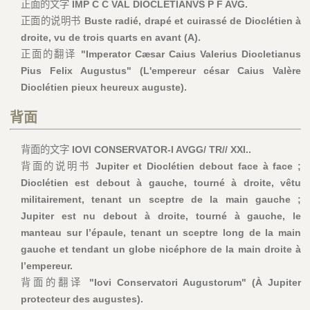
正面的文字
IMP C C VAL DIOCLETIANVS P F AVG.
正面的说明书
Buste radié, drapé et cuirassé de Dioclétien à
droite, vu de trois quarts en avant (A).
正面的翻译
"Imperator Cæsar Caius Valerius Diocletianus
Pius Felix Augustus" (L'empereur césar Caius Valère
Dioclétien pieux heureux auguste).
背面
背面的文字
IOVI CONSERVATOR-I AVGG/ TR// XXI..
背面的说明书
Jupiter et Dioclétien debout face à face ;
Dioclétien est debout à gauche, tourné à droite, vêtu
militairement, tenant un sceptre de la main gauche ;
Jupiter est nu debout à droite, tourné à gauche, le
manteau sur l’épaule, tenant un sceptre long de la main
gauche et tendant un globe nicéphore de la main droite à
l’empereur.
背面的翻译
"Iovi Conservatori Augustorum" (À Jupiter
protecteur des augustes).