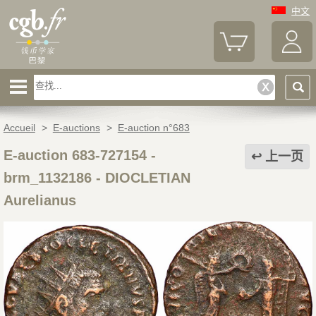
中文
Accueil
>
E-auctions
>
E-auction n°683
E-auction 683-727154 -
上一页
brm_1132186
-
DIOCLETIAN
Aurelianus