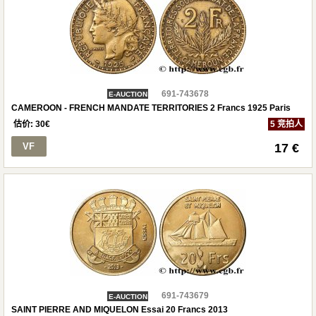
691-743678
E-AUCTION
CAMEROON - FRENCH MANDATE TERRITORIES 2 Francs 1925 Paris
估价:
30
€
5 竞拍人
VF
17 €
691-743679
E-AUCTION
SAINT PIERRE AND MIQUELON Essai 20 Francs 2013