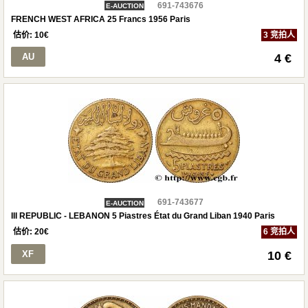
691-743676
E-AUCTION
FRENCH WEST AFRICA 25 Francs 1956 Paris
估价:
10
€
3 竞拍人
AU
4 €
691-743677
E-AUCTION
III REPUBLIC - LEBANON 5 Piastres État du Grand Liban 1940 Paris
估价:
20
€
6 竞拍人
XF
10 €