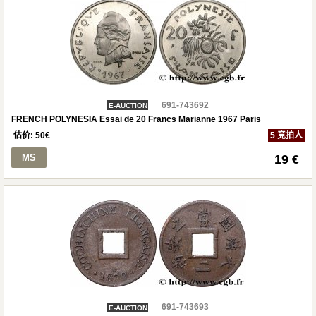
691-743692
E-AUCTION
FRENCH POLYNESIA Essai de 20 Francs Marianne 1967 Paris
估价:
50
€
5 竞拍人
MS
19 €
691-743693
E-AUCTION