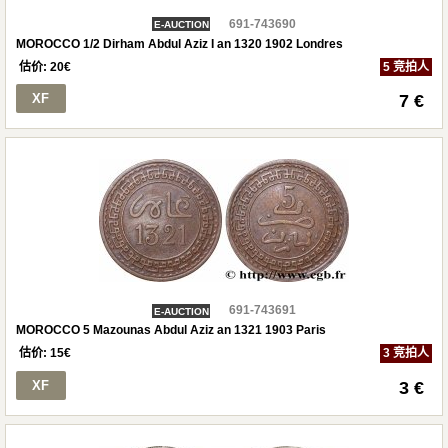
691-743690
E-AUCTION
MOROCCO 1/2 Dirham Abdul Aziz I an 1320 1902 Londres
估价:
20
€
5 竞拍人
XF
7 €
691-743691
E-AUCTION
MOROCCO 5 Mazounas Abdul Aziz an 1321 1903 Paris
估价:
15
€
3 竞拍人
XF
3 €