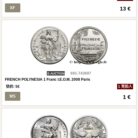
XF
13 €
691-743697
E-AUCTION
FRENCH POLYNESIA 1 Franc I.E.O.M. 2008 Paris
估价:
5
€
1 竞拍人
MS
1 €