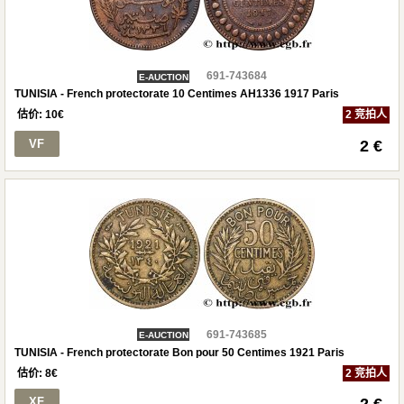
691-743684
E-AUCTION
TUNISIA - French protectorate 10 Centimes AH1336 1917 Paris
估价:
10
€
2 竞拍人
VF
2 €
691-743685
E-AUCTION
TUNISIA - French protectorate Bon pour 50 Centimes 1921 Paris
估价:
8
€
2 竞拍人
XF