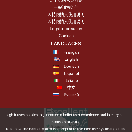
网上竞拍常见问题
一般销售条件
因特网拍卖使用说明
因特网拍卖使用说明
Legal information
Cookies
LANGUAGES
Français
English
Deutsch
Español
Italiano
中文
Русский
cgb.fr uses cookies to guarantee a better user experience and to carry out
statistics of visits.
To remove the banner, you must accept or refuse their use by clicking on the