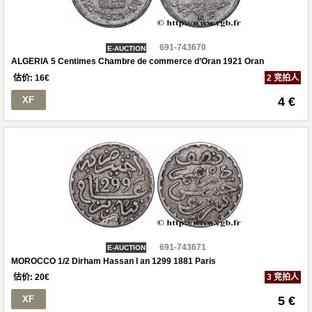
691-743670
E-AUCTION
ALGERIA 5 Centimes Chambre de commerce d’Oran 1921 Oran
估价:
16
€
2 竞拍人
XF
4 €
691-743671
E-AUCTION
MOROCCO 1/2 Dirham Hassan I an 1299 1881 Paris
估价:
20
€
3 竞拍人
XF
5 €