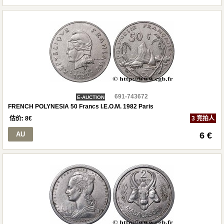
691-743672
E-AUCTION
FRENCH POLYNESIA 50 Francs I.E.O.M. 1982 Paris
估价:
8
€
3 竞拍人
AU
6 €