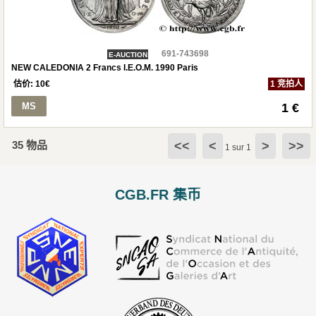
691-743698
E-AUCTION
NEW CALEDONIA 2 Francs I.E.O.M. 1990 Paris
估价:
10
€
1 竞拍人
MS
1 €
35 物品
<<
<
>
>>
1 sur 1
CGB.FR 集币