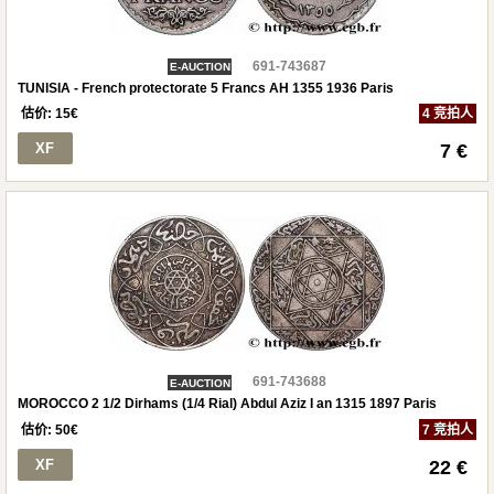
691-743687
E-AUCTION
TUNISIA - French protectorate 5 Francs AH 1355 1936 Paris
估价:
15
€
4 竞拍人
XF
7 €
691-743688
E-AUCTION
MOROCCO 2 1/2 Dirhams (1/4 Rial) Abdul Aziz I an 1315 1897 Paris
估价:
50
€
7 竞拍人
XF
22 €