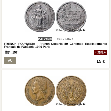
691-743675
E-AUCTION
FRENCH POLYNESIA - French Oceania 50 Centimes Établissements
Français de l’Océanie 1949 Paris
估价:
15
€
4 竞拍人
AU
15 €