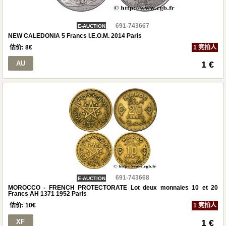
691-743667
E-AUCTION
NEW CALEDONIA 5 Francs I.E.O.M. 2014 Paris
估价:
8
€
1 竞拍人
AU
1 €
691-743668
E-AUCTION
MOROCCO - FRENCH PROTECTORATE Lot deux monnaies 10 et 20
Francs AH 1371 1952 Paris
估价:
10
€
1 竞拍人
XF
1 €