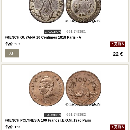
691-743681
E-AUCTION
FRENCH GUYANA 10 Centimes 1818 Paris - A
估价:
50
€
7 竞拍人
XF
22 €
691-743682
E-AUCTION
FRENCH POLYNESIA 100 Francs I.E.O.M. 1976 Paris
估价:
15
€
3 竞拍人