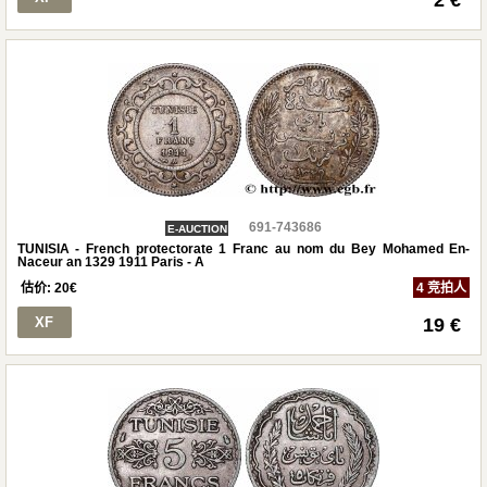
2 €
691-743686
E-AUCTION
TUNISIA - French protectorate 1 Franc au nom du Bey Mohamed En-
Naceur an 1329 1911 Paris - A
估价:
20
€
4 竞拍人
XF
19 €