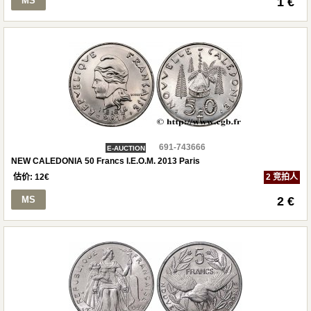
MS
1 €
691-743666
E-AUCTION
NEW CALEDONIA 50 Francs I.E.O.M. 2013 Paris
估价:
12
€
2 竞拍人
MS
2 €