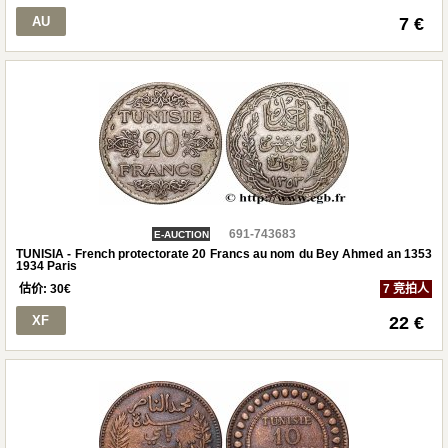
AU
7 €
691-743683
E-AUCTION
TUNISIA - French protectorate 20 Francs au nom du Bey Ahmed an 1353
1934 Paris
估价:
30
€
7 竞拍人
XF
22 €