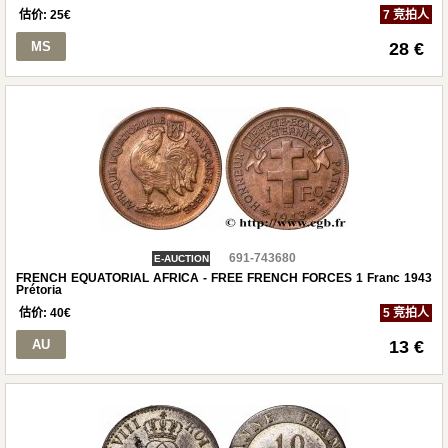
估价:
25
€
7 竞拍人
MS
28 €
691-743680
E-AUCTION
FRENCH EQUATORIAL AFRICA - FREE FRENCH FORCES 1 Franc 1943
Prétoria
估价:
40
€
5 竞拍人
AU
13 €