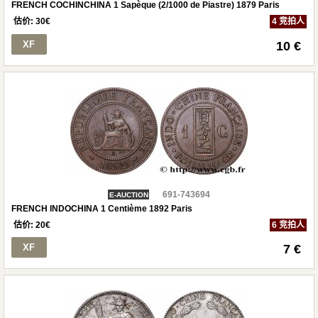
FRENCH COCHINCHINA 1 Sapèque (2/1000 de Piastre) 1879 Paris
估价:
30
€
4 竞拍人
XF
10 €
691-743694
E-AUCTION
FRENCH INDOCHINA 1 Centième 1892 Paris
估价:
20
€
6 竞拍人
XF
7 €