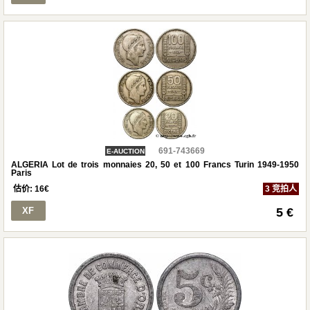
691-743669
E-AUCTION
ALGERIA Lot de trois monnaies 20, 50 et 100 Francs Turin 1949-1950
Paris
估价:
16
€
3 竞拍人
XF
5 €