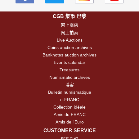
CGB 集币 巴黎
网上商店
网上拍卖
Live Auctions
Coins auction archives
Banknotes auction archives
Events calendar
Treasures
Numismatic archives
博客
Bulletin numismatique
e-FRANC
Collection idéale
Amis du FRANC
Amis de l'Euro
CUSTOMER SERVICE