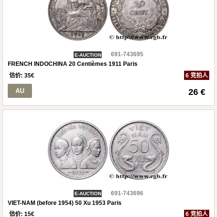
691-743695
E-AUCTION
FRENCH INDOCHINA 20 Centièmes 1911 Paris
估价:
35
€
6 竞拍人
AU
26 €
691-743696
E-AUCTION
VIET-NAM (before 1954) 50 Xu 1953 Paris
估价:
15
€
6 竞拍人