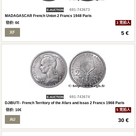
691-743673
E-AUCTION
MADAGASCAR French Union 2 Francs 1948 Paris
估价:
6
€
3 竞拍人
XF
5 €
691-743674
E-AUCTION
DJIBUTI - French Territory of the Afars and Issas 2 Francs 1968 Paris
估价:
10
€
5 竞拍人
AU
30 €