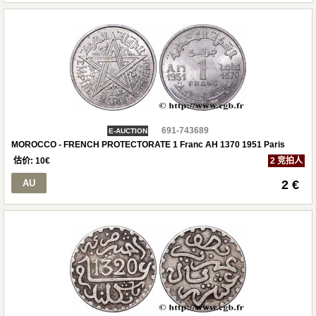
691-743689
E-AUCTION
MOROCCO - FRENCH PROTECTORATE 1 Franc AH 1370 1951 Paris
估价:
10
€
2 竞拍人
AU
2 €