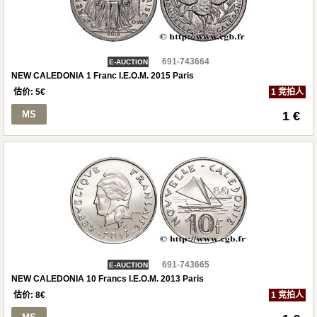
691-743664
E-AUCTION
NEW CALEDONIA 1 Franc I.E.O.M. 2015 Paris
估价:
5
€
1 竞拍人
MS
1 €
691-743665
E-AUCTION
NEW CALEDONIA 10 Francs I.E.O.M. 2013 Paris
估价:
8
€
1 竞拍人