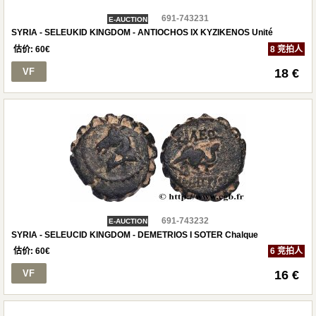
691-743231
E-AUCTION
SYRIA - SELEUKID KINGDOM - ANTIOCHOS IX KYZIKENOS Unité
估价:
60
€
8 竞拍人
VF
18 €
691-743232
E-AUCTION
SYRIA - SELEUCID KINGDOM - DEMETRIOS I SOTER Chalque
估价:
60
€
6 竞拍人
VF
16 €