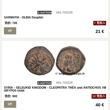
691-743228
E-AUCTION
SARMATIA - OLBIA Dauphin
估价:
70
€
7 竞拍人
VF
21 €
691-743229
E-AUCTION
SYRIA - SELEUKID KINGDOM - CLEOPATRA THÉA and ANTIOCHOS VIII
GRYPOS Unité
估价:
90
€
12 竞拍人
VF
40 €