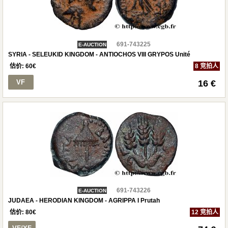
691-743225
E-AUCTION
SYRIA - SELEUKID KINGDOM - ANTIOCHOS VIII GRYPOS Unité
估价:
60
€
8 竞拍人
VF
16 €
691-743226
E-AUCTION
JUDAEA - HERODIAN KINGDOM - AGRIPPA I Prutah
估价:
80
€
12 竞拍人