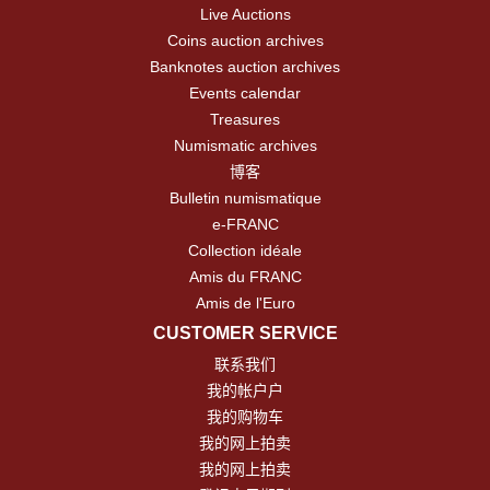
Live Auctions
Coins auction archives
Banknotes auction archives
Events calendar
Treasures
Numismatic archives
博客
Bulletin numismatique
e-FRANC
Collection idéale
Amis du FRANC
Amis de l'Euro
CUSTOMER SERVICE
联系我们
我的帐户户
我的购物车
我的网上拍卖
我的网上拍卖