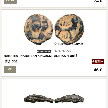
VF/XF
74 €
691-743227
E-AUCTION
NABATEA - NABATEAN KINGDOM - ARETAS IV Unité
估价:
30
€
4 竞拍人
VF
46 €