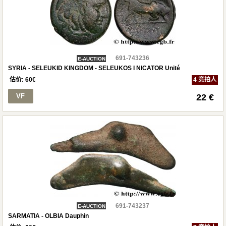
691-743236
E-AUCTION
SYRIA - SELEUKID KINGDOM - SELEUKOS I NICATOR Unité
估价:
60
€
4 竞拍人
VF
22 €
691-743237
E-AUCTION
SARMATIA - OLBIA Dauphin