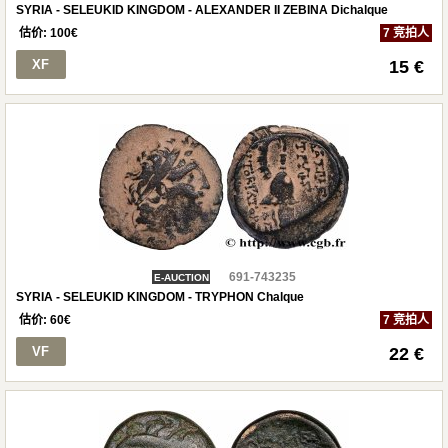
SYRIA - SELEUKID KINGDOM - ALEXANDER II ZEBINA Dichalque
估价:
100
€
7 竞拍人
XF
15 €
691-743235
E-AUCTION
SYRIA - SELEUKID KINGDOM - TRYPHON Chalque
估价:
60
€
7 竞拍人
VF
22 €