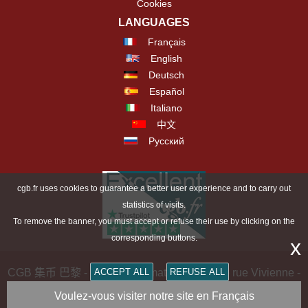
Cookies
LANGUAGES
Français
English
Deutsch
Español
Italiano
中文
Русский
cgb.fr uses cookies to guarantee a better user experience and to carry out
statistics of visits.
To remove the banner, you must accept or refuse their use by clicking on the
corresponding buttons.
x
CGB 集币 巴黎 - CGB Numismatics Paris - 36 rue Vivienne -
ACCEPT ALL
REFUSE ALL
75002 PARIS FRANCE -
contact@cgb.fr
Voulez-vous visiter notre site en Français