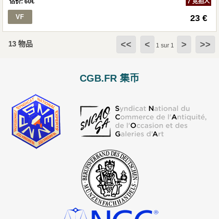
估价:
60
€
7 竞拍人
VF
23 €
13 物品
<<
<
>
>>
1 sur 1
CGB.FR 集币