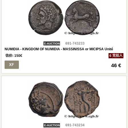
691-743233
E-AUCTION
NUMIDIA - KINGDOM OF NUMIDIA - MASSINISSA or MICIPSA Unité
估价:
150
€
6 竞拍人
XF
46 €
691-743234
E-AUCTION