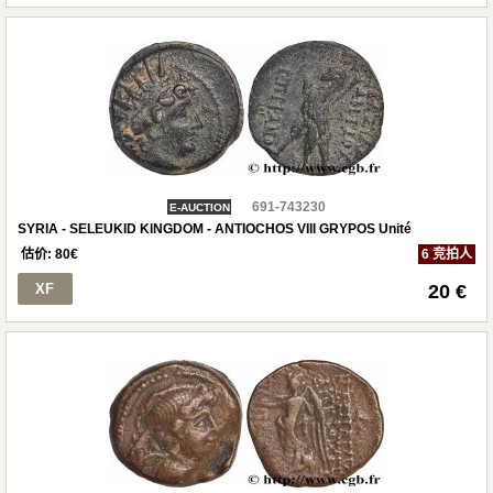
691-743230
E-AUCTION
SYRIA - SELEUKID KINGDOM - ANTIOCHOS VIII GRYPOS Unité
估价:
80
€
6 竞拍人
XF
20 €