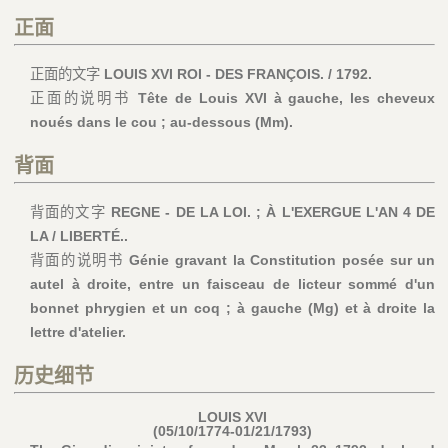
正面
正面的文字
LOUIS XVI ROI - DES FRANÇOIS. / 1792.
正面的说明书
Tête de Louis XVI à gauche, les cheveux
noués dans le cou ; au-dessous (Mm).
背面
背面的文字
REGNE - DE LA LOI. ; À L'EXERGUE L'AN 4 DE
LA / LIBERTÉ..
背面的说明书
Génie gravant la Constitution posée sur un
autel à droite, entre un faisceau de licteur sommé d'un
bonnet phrygien et un coq ; à gauche (Mg) et à droite la
lettre d'atelier.
历史细节
LOUIS XVI
(05/10/1774-01/21/1793)