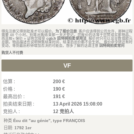
得先注册又得到批准才可以报价。
为了报价注册
. 客户应该得到公司允许，那种过程
需要 48 个小时。别等出售结束那一天才登记。您报价的话等于您赞成买那物品，
而且按« 保价 » 证明您接受
cgb.fr 因特网拍卖使用法
. 报价时只可以出全数值欧元
总额。物品描述也说明销售结束时间，结束后出价都不会生效。 报价命令转达有时
变动，等到最后秒钟增加否决的可能会。想多了解的话请注意
因特网拍卖常问
购货人不付费
VF
估算 :
200 €
价格 :
190 €
最高出价 :
191 €
拍卖结束日期 :
13 April 2026 15:08:00
竞拍人 :
12 竞拍人
种类
Écu dit "au génie", type FRANÇOIS
日期:
1792 1er