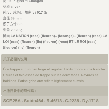
铸币厂名称/城市
Limoges
材质
silver
纯度、成色(用角密度)
917 ‰
直径
39 mm
模子方针
6 h.
重量
29,20 g.
侧面
LA NATION (rose) (fleuron).. (losange).. (fleuron) (rose) LA
LOI (rose) (fleuron) (lis) (fleuron) (rose) ET LE ROI (rose)
(fleuron) (lis) (fleuron)
关于品相的说明
Écu frappé sur un flan large et régulier. Petits chocs sur la tranche.
Usures et faiblesses de frappe sur les deux faces. Rayures et
hairlines. Patine grise aux reflets légèrement cuivrés
出版目录中的项代码 :
SCF.25A
Sobin464
R.46/13
C.2238
Dy.1718
-
-
-
-