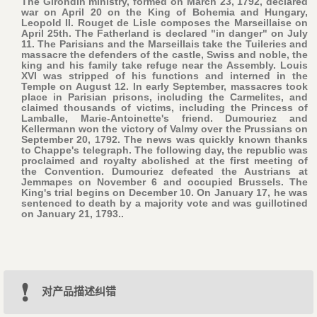
The Girondin ministry, formed on March 23, 1792, declared
war on April 20 on the King of Bohemia and Hungary,
Leopold II. Rouget de Lisle composes the Marseillaise on
April 25th. The Fatherland is declared "in danger" on July
11. The Parisians and the Marseillais take the Tuileries and
massacre the defenders of the castle, Swiss and noble, the
king and his family take refuge near the Assembly. Louis
XVI was stripped of his functions and interned in the
Temple on August 12. In early September, massacres took
place in Parisian prisons, including the Carmelites, and
claimed thousands of victims, including the Princess of
Lamballe, Marie-Antoinette's friend. Dumouriez and
Kellermann won the victory of Valmy over the Prussians on
September 20, 1792. The news was quickly known thanks
to Chappe's telegraph. The following day, the republic was
proclaimed and royalty abolished at the first meeting of
the Convention. Dumouriez defeated the Austrians at
Jemmapes on November 6 and occupied Brussels. The
King's trial begins on December 10. On January 17, he was
sentenced to death by a majority vote and was guillotined
on January 21, 1793..
对产品描述纠错