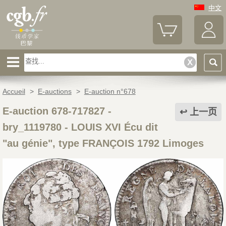
中文
Accueil
>
E-auctions
>
E-auction n°678
E-auction 678-717827 -
上一页
bry_1119780
-
LOUIS XVI Écu dit
"au génie", type FRANÇOIS 1792 Limoges