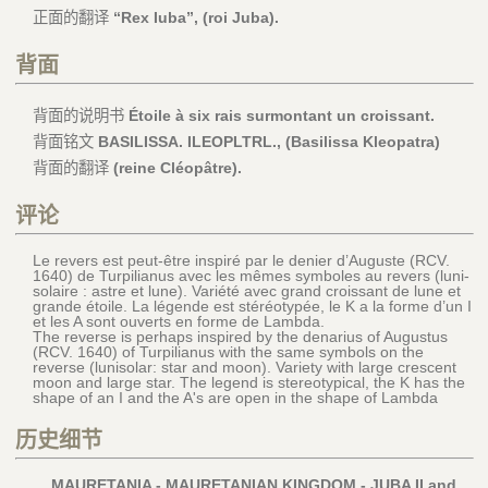
正面的翻译
“Rex Iuba”, (roi Juba).
背面
背面的说明书
Étoile à six rais surmontant un croissant.
背面铭文
BASILISSA. ILEOPLTRL., (Basilissa Kleopatra)
背面的翻译
(reine Cléopâtre).
评论
Le revers est peut-être inspiré par le denier d’Auguste (RCV.
1640) de Turpilianus avec les mêmes symboles au revers (luni-
solaire : astre et lune). Variété avec grand croissant de lune et
grande étoile. La légende est stéréotypée, le K a la forme d’un I
et les A sont ouverts en forme de Lambda.
The reverse is perhaps inspired by the denarius of Augustus
(RCV. 1640) of Turpilianus with the same symbols on the
reverse (lunisolar: star and moon). Variety with large crescent
moon and large star. The legend is stereotypical, the K has the
shape of an I and the A's are open in the shape of Lambda
历史细节
MAURETANIA - MAURETANIAN KINGDOM - JUBA II and