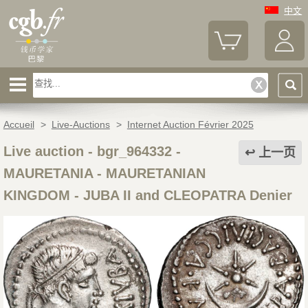
中文
Accueil
>
Live-Auctions
>
Internet Auction Février 2025
Live auction - bgr_964332
-
上一页
MAURETANIA - MAURETANIAN
KINGDOM - JUBA II and CLEOPATRA Denier