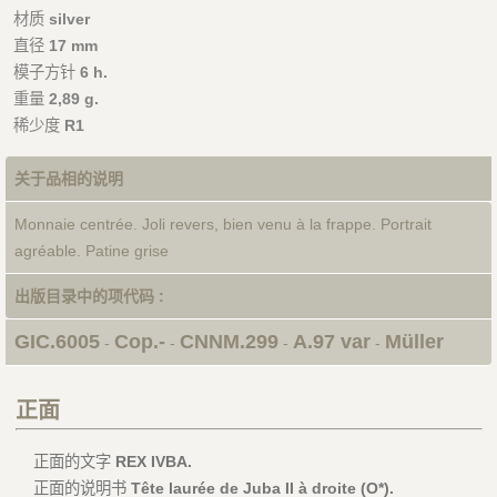
材质
silver
直径
17 mm
模子方针
6 h.
重量
2,89 g.
稀少度
R1
关于品相的说明
Monnaie centrée. Joli revers, bien venu à la frappe. Portrait
agréable. Patine grise
出版目录中的项代码 :
GIC.6005
Cop.-
CNNM.299
A.97 var
Müller
-
-
-
-
正面
正面的文字
REX IVBA.
正面的说明书
Tête laurée de Juba II à droite (O*).