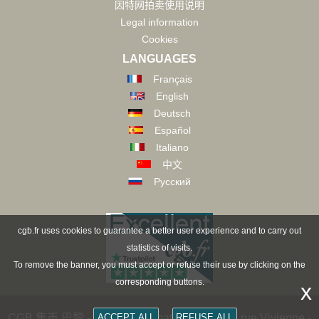
因特网拍卖使用说明
Legal information
Cookies
LANGUAGES
Français
English
Deutsch
Español
Italiano
中文
Русский
cgb.fr uses cookies to guarantee a better user experience and to carry out
statistics of visits.
To remove the banner, you must accept or refuse their use by clicking on the
corresponding buttons.
x
ACCEPT ALL
REFUSE ALL
CGB 集币 巴黎 - CGB Numismatics Paris - 36 rue Vivienne -