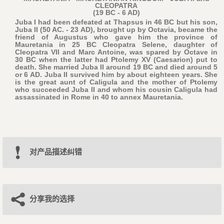
CLEOPATRA
(19 BC - 6 AD)
Juba I had been defeated at Thapsus in 46 BC but his son,
Juba II (50 AC. - 23 AD), brought up by Octavia, became the
friend of Augustus who gave him the province of
Mauretania in 25 BC Cleopatra Selene, daughter of
Cleopatra VII and Marc Antoine, was spared by Octave in
30 BC when the latter had Ptolemy XV (Caesarion) put to
death. She married Juba II around 19 BC and died around 5
or 6 AD. Juba II survived him by about eighteen years. She
is the great aunt of Caligula and the mother of Ptolemy
who succeeded Juba II and whom his cousin Caligula had
assassinated in Rome in 40 to annex Mauretania.
对产品描述纠错
分享我的选择