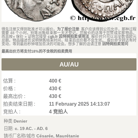
得先注册又得到批准才可以报价。
为了报价注册
. 客户应该得到公司允许，那种过程
需要 48 个小时。别等出售结束那一天才登记。您报价的话等于您赞成买那物品，
而且按« 保价 » 证明您接受
cgb.fr 因特网拍卖使用法
. 报价时只可以出全数值欧元
总额。物品描述也说明销售结束时间，结束后出价都不会生效。 报价命令转达有时
变动，等到最后秒钟增加否决的可能会。想多了解的话请注意
因特网拍卖常问
最高出价方将支付18%的不含税的拍卖费用
AU/AU
估算 :
400 €
价格 :
430 €
最高出价 :
430 €
拍卖结束日期 :
11 February 2025 14:13:07
竞拍人 :
4 竞拍人
种类
Denier
日期:
c. 19 AC. - AD. 6
铸币厂名称/城市
Césarée, Maurétanie