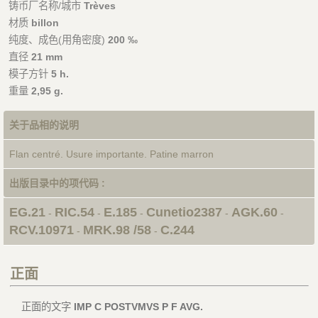
铸币厂名称/城市
Trèves
材质
billon
纯度、成色(用角密度)
200 ‰
直径
21 mm
模子方针
5 h.
重量
2,95 g.
关于品相的说明
Flan centré. Usure importante. Patine marron
出版目录中的项代码 :
EG.21
RIC.54
E.185
Cunetio2387
AGK.60
-
-
-
-
-
RCV.10971
MRK.98 /58
C.244
-
-
正面
正面的文字
IMP C POSTVMVS P F AVG.