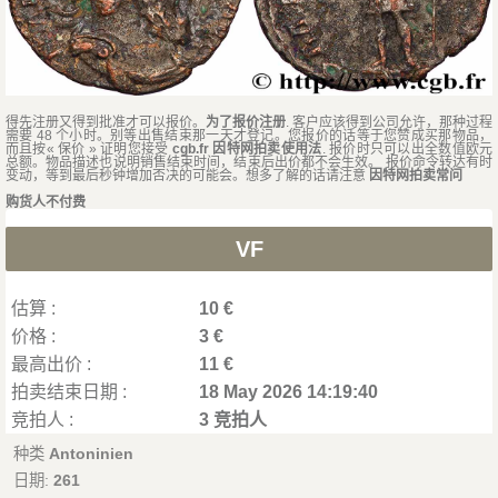
得先注册又得到批准才可以报价。
为了报价注册
. 客户应该得到公司允许，那种过程
需要 48 个小时。别等出售结束那一天才登记。您报价的话等于您赞成买那物品，
而且按« 保价 » 证明您接受
cgb.fr 因特网拍卖使用法
. 报价时只可以出全数值欧元
总额。物品描述也说明销售结束时间，结束后出价都不会生效。 报价命令转达有时
变动，等到最后秒钟增加否决的可能会。想多了解的话请注意
因特网拍卖常问
购货人不付费
VF
估算 :
10 €
价格 :
3 €
最高出价 :
11 €
拍卖结束日期 :
18 May 2026 14:19:40
竞拍人 :
3 竞拍人
种类
Antoninien
日期:
261