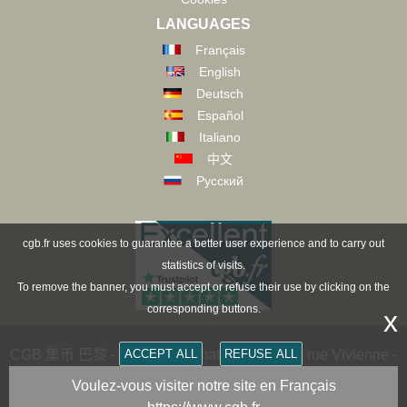
LANGUAGES
Français
English
Deutsch
Español
Italiano
中文
Русский
cgb.fr uses cookies to guarantee a better user experience and to carry out
statistics of visits.
To remove the banner, you must accept or refuse their use by clicking on the
corresponding buttons.
x
CGB 集币 巴黎 - CGB Numismatics Paris - 36 rue Vivienne -
ACCEPT ALL
REFUSE ALL
75002 PARIS FRANCE -
contact@cgb.fr
Voulez-vous visiter notre site en Français