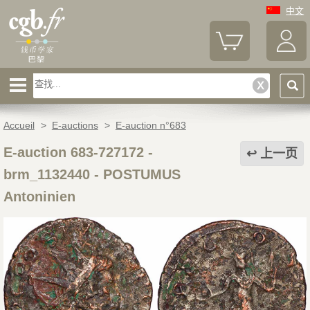
中文
Accueil
>
E-auctions
>
E-auction n°683
E-auction 683-727172 -
上一页
brm_1132440
-
POSTUMUS
Antoninien