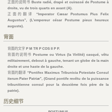
正面的说明书
Buste radié, drapé et cuirassé de Postume à
droite, vu de trois quarts en avant (A).
正面的翻译
“Imperator Cæsar Postumus Pius Felix
Augustus”, (L’empereur césar Postume pieux heureux
auguste).
背面
背面的文字
P M TR P COS II P P.
背面的说明书
Postume ou Virtus (la Virilité) casqué, vêtu
militairement, debout à gauche, tenant un globe de la main
droite et une haste de la gauche.
背面的翻译
“Pontifex Maximus Tribunicia Potestate Consul
iterum Pater Patriæ”, (Grand pontife revêtu de la puissance
tribunitienne consul pour la deuxième fois père de la
patrie).
历史细节
POSTUMUS