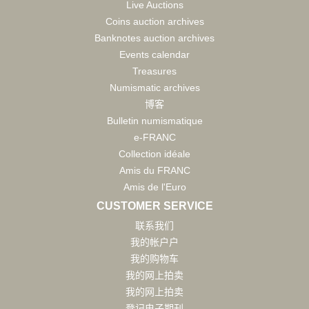
Live Auctions
Coins auction archives
Banknotes auction archives
Events calendar
Treasures
Numismatic archives
博客
Bulletin numismatique
e-FRANC
Collection idéale
Amis du FRANC
Amis de l'Euro
CUSTOMER SERVICE
联系我们
我的帐户户
我的购物车
我的网上拍卖
我的网上拍卖
登记电子期刊