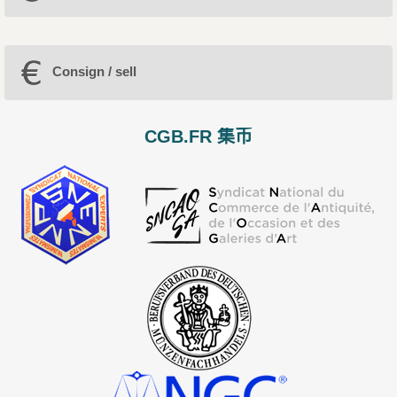
Consign / sell
CGB.FR 集币