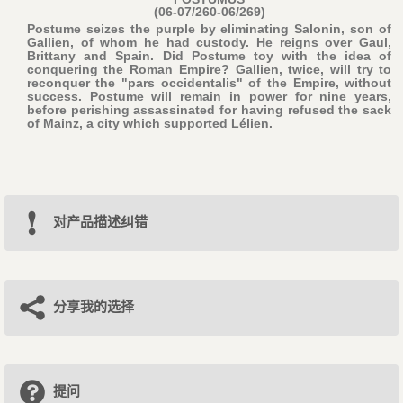
(06-07/260-06/269)
Postume seizes the purple by eliminating Salonin, son of
Gallien, of whom he had custody. He reigns over Gaul,
Brittany and Spain. Did Postume toy with the idea of
conquering the Roman Empire? Gallien, twice, will try to
reconquer the "pars occidentalis" of the Empire, without
success. Postume will remain in power for nine years,
before perishing assassinated for having refused the sack
of Mainz, a city which supported Lélien.
对产品描述纠错
分享我的选择
提问