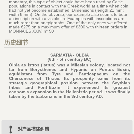
monetary, this type of object could have been used by Celtic
populations in contact with the Greek world at a time when coin
had not yet become established. Dimensions (length 21 mm;
width 8 mm). On the obverse, our example also seems to bear
an inscription with a visible fin. Examples with inscriptions are
much rarer than anepigraphs. One of the only ones we offered
made €275 on a maximum offer of €300 with thirteen orders in
MONNAIES XXIV, n° 50
历史细节
SARMATIA - OLBIA
(6th - 5th century BC)
Olbia as Istros (Istrus) was a Milesian colony, located not
far from Borysthenes and Hypanis on Pontus Euxin,
equidistant from Tyra and Panticapaeum on the
Chersonese of Thrace. Its prosperity came from its
strategic geographical position between the Scythian
tribes and Pont-Euxin. It experienced its greatest
economic expansion in the Hellenistic period. It was finally
taken by the barbarians in the 3rd century AD.
对产品描述纠错