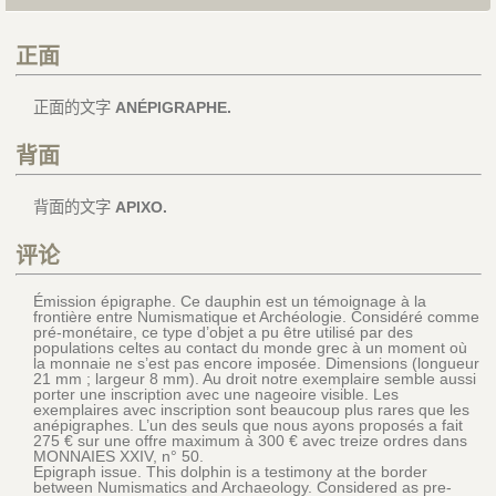
正面
正面的文字
ANÉPIGRAPHE.
背面
背面的文字
APIXO.
评论
Émission épigraphe. Ce dauphin est un témoignage à la
frontière entre Numismatique et Archéologie. Considéré comme
pré-monétaire, ce type d’objet a pu être utilisé par des
populations celtes au contact du monde grec à un moment où
la monnaie ne s’est pas encore imposée. Dimensions (longueur
21 mm ; largeur 8 mm). Au droit notre exemplaire semble aussi
porter une inscription avec une nageoire visible. Les
exemplaires avec inscription sont beaucoup plus rares que les
anépigraphes. L’un des seuls que nous ayons proposés a fait
275 € sur une offre maximum à 300 € avec treize ordres dans
MONNAIES XXIV, n° 50.
Epigraph issue. This dolphin is a testimony at the border
between Numismatics and Archaeology. Considered as pre-