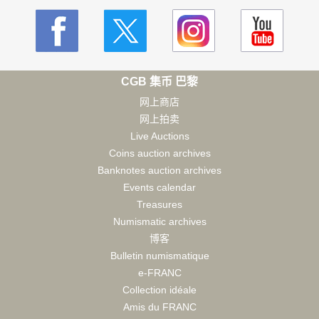
CGB 集币 巴黎
网上商店
网上拍卖
Live Auctions
Coins auction archives
Banknotes auction archives
Events calendar
Treasures
Numismatic archives
博客
Bulletin numismatique
e-FRANC
Collection idéale
Amis du FRANC