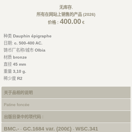
无库存.
所有在网站上销售的产品 (2026)
400.00
价格 :
€
种类
Dauphin épigraphe
日期:
c. 500-400 AC.
铸币厂名称/城市
Olbia
材质
bronze
直径
45 mm
重量
3,10 g.
稀少度
R2
关于品相的说明
Patine foncée
出版目录中的项代码 :
BMC.-
GC.1684 var. (200£)
WSC.341
-
-