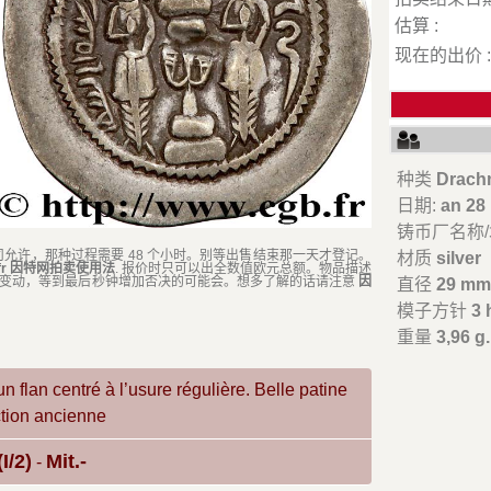
估算 :
现在的出价 
种类
Drach
日期:
an 28
铸币厂名称
司允许，那种过程需要 48 个小时。别等出售结束那一天才登记。
材质
silver
.fr 因特网拍卖使用法
. 报价时只可以出全数值欧元总额。物品描述
时变动，等到最后秒钟增加否决的可能会。想多了解的话请注意
因
直径
29 m
模子方针
3 
重量
3,96 g.
n flan centré à l’usure régulière. Belle patine
ction ancienne
I/2)
Mit.-
-