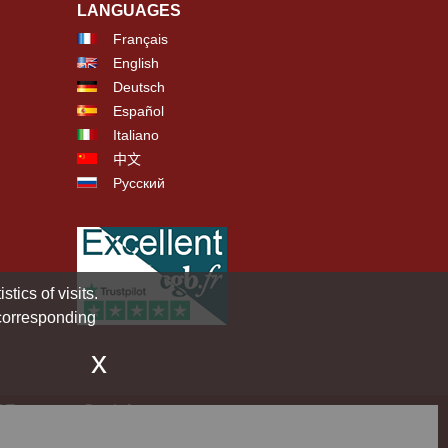
LANGUAGES
Français
English
Deutsch
Español
Italiano
中文
Русский
tics of visits.
 corresponding
x
CE -
contact@cgb.fr