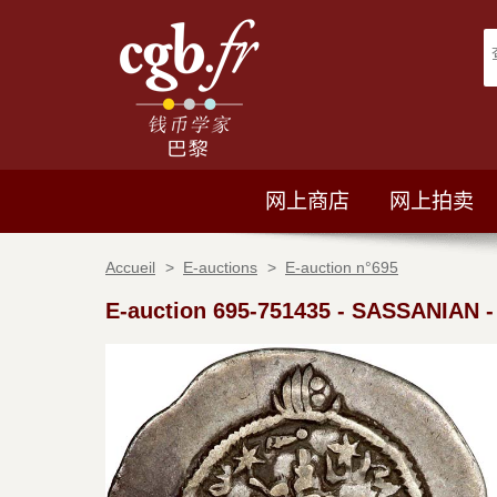
网上商店
网上拍卖
Accueil
>
E-auctions
>
E-auction n°695
E-auction 695-751435
-
SASSANIAN -