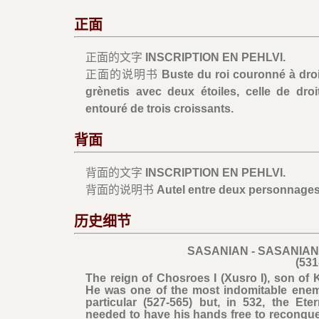
正面
正面的文字
INSCRIPTION EN PEHLVI.
正面的说明书
Buste du roi couronné à droi
grènetis avec deux étoiles, celle de dro
entouré de trois croissants.
背面
背面的文字
INSCRIPTION EN PEHLVI.
背面的说明书
Autel entre deux personnages
历史细节
SASANIAN - SASANIAN
(531
The reign of Chosroes I (Xusro I), son of
He was one of the most indomitable enemi
particular (527-565) but, in 532, the E
needed to have his hands free to reconque