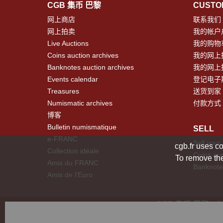
CGB 集币 巴黎
CUSTO
网上商店
联系我们
网上拍卖
我的帐户
Live Auctions
我的购物
Coins auction archives
我的网上
Banknotes auction archives
我的网上
Events calendar
登记电子
Treasures
送货到家
Numismatic archives
付款方式
博客
Bulletin numismatique
SELL
e-FRANC
Sell your
cgb.fr uses co
Collection idéale
Coins auc
To remove the
Amis du FRANC
Banknote
Amis de l'Euro
CGB 集币 巴黎 - CGB 