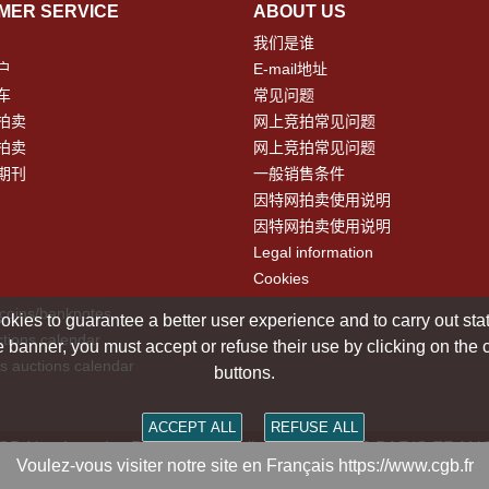
MER SERVICE
ABOUT US
我们是谁
户
E-mail地址
车
常见问题
拍卖
网上竞拍常见问题
拍卖
网上竞拍常见问题
期刊
一般销售条件
因特网拍卖使用说明
因特网拍卖使用说明
Legal information
Cookies
 coins/banknotes
okies to guarantee a better user experience and to carry out statis
tions calendar
 banner, you must accept or refuse their use by clicking on the
s auctions calendar
buttons.
ACCEPT ALL
REFUSE ALL
Numismatics Paris - 36 rue Vivienne - 75002 PARIS FRAN
Voulez-vous visiter notre site en Français https://www.cgb.fr
Copyright @1997-2025 - All Rights Reserved