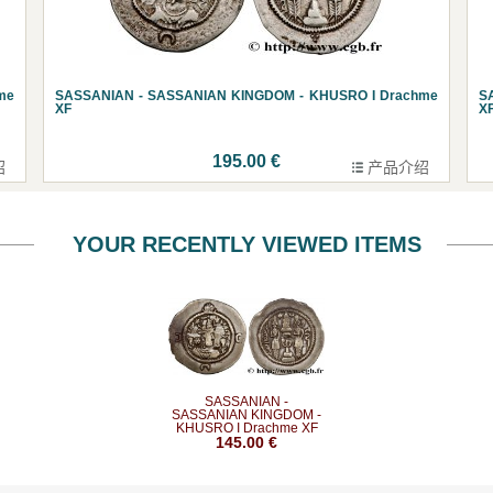
me
SASSANIAN - SASSANIAN KINGDOM - KHUSRO I Drachme
S
XF
X
195.00 €
绍
产品介绍
YOUR RECENTLY VIEWED ITEMS
SASSANIAN -
SASSANIAN KINGDOM -
KHUSRO I Drachme XF
145.00 €