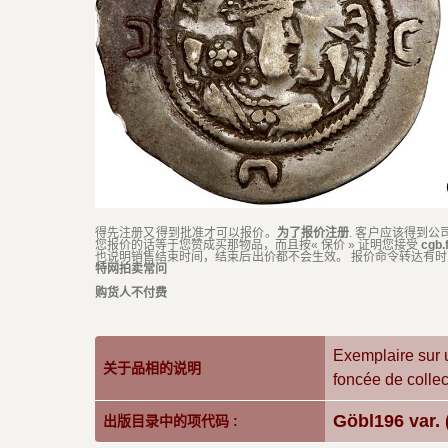
得先注册又得到批准才可以报价。
为了报价注册
. 客户应该得到公
您报价的话等于您赞成买那物品，而且按« 保价 » 证明您接受
cgb
也说明销售结束时间，结束后出价都不会生效。 报价命令转达有
特网拍卖常问
购货人不付费
Exemplaire sur u
关于品相的说明
foncée de colle
Göbl196 var. (
出版目录中的项代码 :