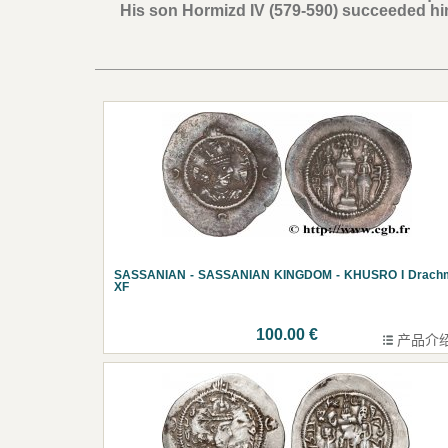
His son Hormizd IV (579-590) succeeded hi
SASSANIAN - SASSANIAN KINGDOM - KHUSRO I Drach
XF
100.00 €
产品介