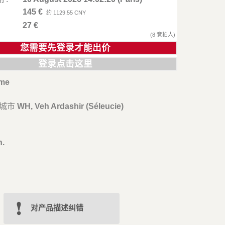
145 €
约 1129.55 CNY
:
27 €
(8 竞拍人)
您需要先登录才能出价
登录点击这里
me
/城市
WH, Veh Ardashir (Séleucie)
m
h.
对产品描述纠错