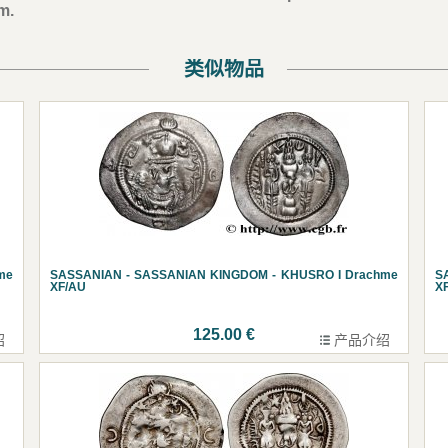
m.
类似物品
me
SASSANIAN - SASSANIAN KINGDOM - KHUSRO I Drachme
S
XF/AU
X
125.00 €
绍
产品介绍