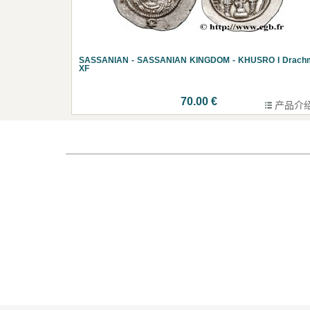
SASSANIAN - SASSANIAN KINGDOM - KHUSRO I Drach
XF
70.00 €
产品介