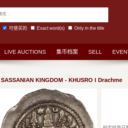
可使买的
Exact word(s)
Only in the title
LIVE AUCTIONS
集币档案
SELL
EVEN
 SASSANIAN KINGDOM - KHUSRO I Drachme
拍卖结束日期