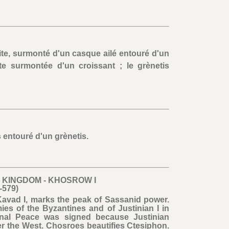
te, surmonté d'un casque ailé entouré d'un
ite surmontée d'un croissant ; le grènetis
 entouré d'un grènetis.
 KINGDOM - KHOSROW I
-579)
 Kavad I, marks the peak of Sassanid power.
es of the Byzantines and of Justinian I in
ternal Peace was signed because Justinian
r the West. Chosroes beautifies Ctesiphon.