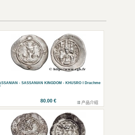
ASSANIAN - SASSANIAN KINGDOM - KHUSRO I Drachme
F
80.00 €
产品介绍