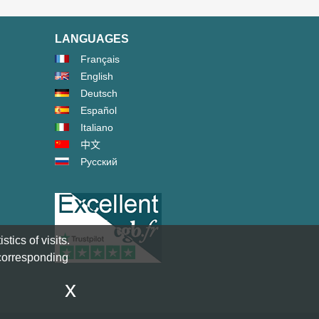
LANGUAGES
Français
English
Deutsch
Español
Italiano
中文
Русский
tics of visits.
 corresponding
x