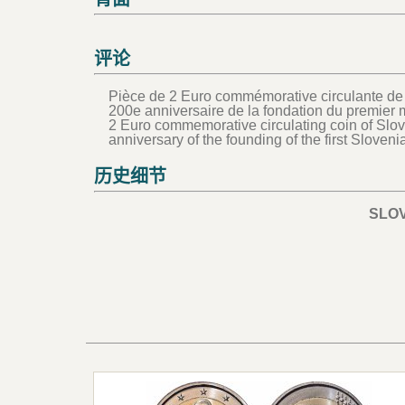
评论
Pièce de 2 Euro commémorative circulante de
200e anniversaire de la fondation du premier
2 Euro commemorative circulating coin of Slo
anniversary of the founding of the first Slove
历史细节
SLO