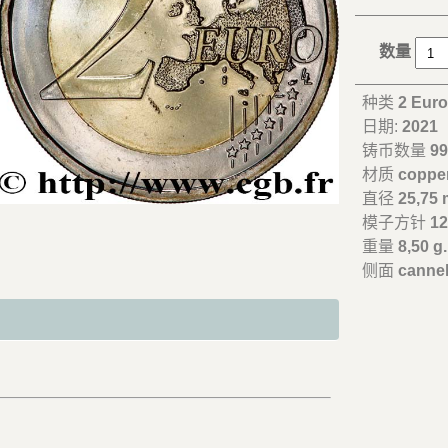
数量
种类
2 Eur
日期:
2021
铸币数量
99
材质
copper
直径
25,75
模子方针
12
重量
8,50 g.
侧面
canne