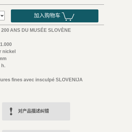
加入购物车
o 200 ANS DU MUSÉE SLOVÈNE
1.000
 nickel
 mm
 h.
lures fines avec insculpé SLOVENIJA
对产品描述纠错