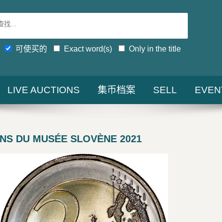
可使买的
Exact word(s)
Only in the title
LIVE AUCTIONS
集币档案
SELL
EVEN
 ANS DU MUSÉE SLOVÈNE 2021