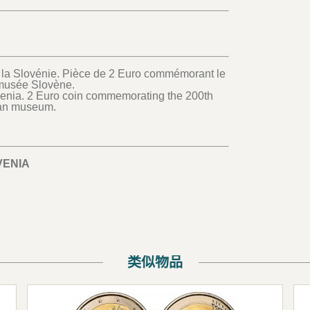
 la Slovénie. Pièce de 2 Euro commémorant le
 musée Slovène.
venia. 2 Euro coin commemorating the 200th
nian museum.
VENIA
类似物品