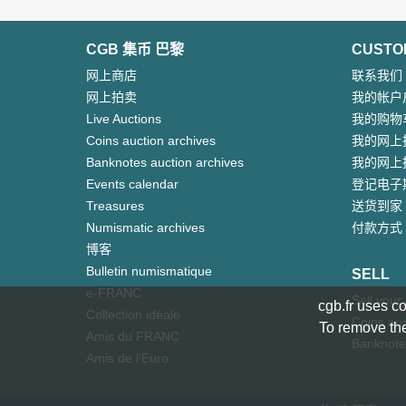
CGB 集币 巴黎
CUSTO
网上商店
联系我们
网上拍卖
我的帐户
Live Auctions
我的购物
Coins auction archives
我的网上
Banknotes auction archives
我的网上
Events calendar
登记电子
Treasures
送货到家
Numismatic archives
付款方式
博客
Bulletin numismatique
SELL
e-FRANC
Sell your
cgb.fr uses co
Collection idéale
Coins auc
To remove the
Amis du FRANC
Banknote
Amis de l'Euro