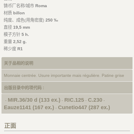
铸币厂名称/城市
Roma
材质
billon
纯度、成色(用角密度)
250 ‰
直径
19,5 mm
模子方针
5 h.
重量
2,52 g.
稀少度
R1
关于品相的说明
Monnaie centrée. Usure importante mais régulière. Patine grise
出版目录中的项代码 :
MIR.36/30 d (133 ex.)
RIC.125
C.230
-
-
-
-
Eauze1141 (167 ex.)
Cunetio447 (287 ex.)
-
正面