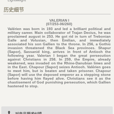
Lightweight
历史细节
VALERIAN I
(07/253-06/260)
Valérien was born in 193 and led a brilliant political and
military career. Main collaborator of Trajan Decius, he was
proclaimed august in 253. He got rid in turn of Trebonian
Galle and Volusian, then Emilian, and immediately
associated his son Gallien to the throne. In 256, a Gothic
invasion threatened the Black Sea provinces. Shapur
(Sapor), Sassanid king, arrives in front of Antioch the
following year. Valerian I began the great persecution
against Christians in 258. In 259, the Empire, already
weakened, was invaded on the Rhine-Danubian limes and
in the East. Chapour (Sapor) seizes Antioch. Valérien goes
to meet him, but is beaten and taken prisoner. Chapour
(Sapor) will use the deposed emperor as a stepping stone
before having him flayed alive. Christians see it as the
chastisement of God punishing persecution, which Gallien
hastened to stop.
对产品描述纠错