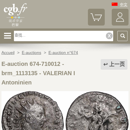
中文
Accueil
>
E-auctions
>
E-auction n°674
E-auction 674-710012 -
上一页
brm_1113135
-
VALERIAN I
Antoninien