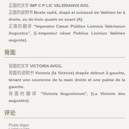
正面的文字
IMP C P LIC VALERIANVS AVG.
正面的说明书
Buste radié, drapé et cuirassé de Valérien Ier à
droite, vu de trois quarts en avant (A).
正面的翻译
“Imperator Cæsar Publius Licinius Valerianus
Augustus”, (L’empereur césar Publius Licinius Valérien
auguste).
背面
背面的文字
VICTORIA AVGG.
背面的说明书
Victoria (la Victoire) drapée debout à gauche,
tenant une couronne de la main droite et une palme de la
gauche.
背面的翻译
“Victoria Augustorum”, (La Victoire des
augustes).
评论
Poids léger.