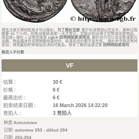
得先注册又得到批准才可以报价。
为了报价注册
. 客户应该得到公司允许，那种过程
需要 48 个小时。别等出售结束那一天才登记。您报价的话等于您赞成买那物品，
而且按« 保价 » 证明您接受
cgb.fr 因特网拍卖使用法
. 报价时只可以出全数值欧元
总额。物品描述也说明销售结束时间，结束后出价都不会生效。 报价命令转达有时
变动，等到最后秒钟增加否决的可能会。想多了解的话请注意
因特网拍卖常问
购货人不付费
VF
估算 :
30 €
价格 :
6 €
最高出价 :
6 €
拍卖结束日期 :
16 March 2026 14:22:20
竞拍人 :
3 竞拍人
种类
Antoninien
日期:
automne 253 - début 254
日期:
253-254