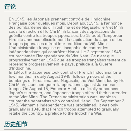
评论
En 1945, les Japonais prennent contrôle de l’Indochine
Française pour quelques mois. Début août 1945, à l’annonce
des bombardements d’Hiroshima et de Nagasaki, le Việt Minh
sous la direction d’Hô Chi Minh lancent des opérations de
guérilla contre les troupes japonaises. Le 15 août, l'Empereur
Hirohito annonce officiellement la capitulation du Japon et les
troupes japonaises offrent leur reddition au Việt Minh.
L’administration française est incapable de contrer les
indépendantistes qui contrôlent Hanoï. Le 2 septembre 1945
est proclamée l’indépendance du Viet Nam. Ce n’est que
progressivement en 1946 que les troupes françaises tentent de
reprendre progressivement le pays, prélude à la Guerre
d’Indochine.
In 1945, the Japanese took control of French Indochina for a
few months. In early August 1945, following news of the
bombings of Hiroshima and Nagasaki, the Viet Minh, led by Ho
Chi Minh, launched guerrilla operations against Japanese
troops. On August 15, Emperor Hirohito officially announced
Japan's surrender, and Japanese troops offered their surrender
to the Viet Minh. The French administration was unable to
counter the separatists who controlled Hanoi. On September 2,
1945, Vietnam's independence was proclaimed. It was only
gradually in 1946 that French troops attempted to gradually
retake the country, a prelude to the Indochina War.
历史细节