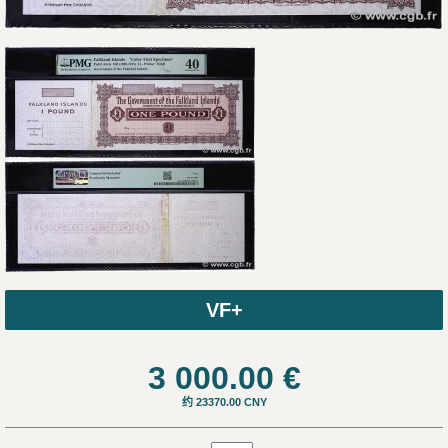
VF+
3 000.00
€
约 23370.00 CNY