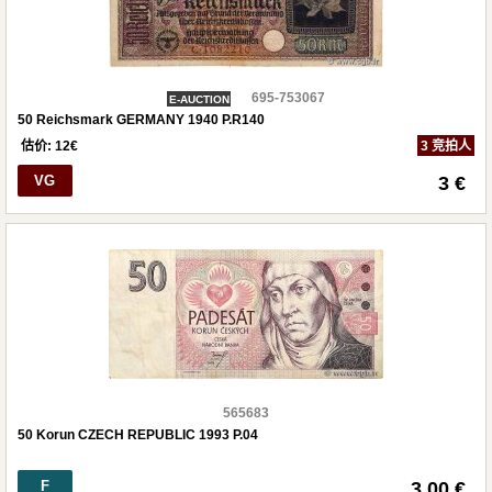
695-753067
E-AUCTION
50 Reichsmark GERMANY 1940 P.R140
估价:
12
€
3 竞拍人
VG
3 €
565683
50 Korun CZECH REPUBLIC 1993 P.04
F
3.00 €