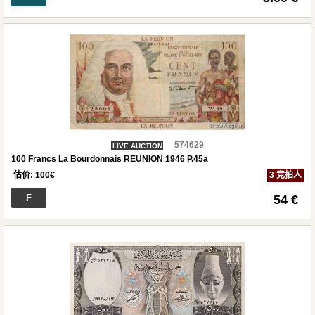
574629
LIVE AUCTION
100 Francs La Bourdonnais REUNION 1946 P.45a
估价:
100
€
3 竞拍人
F
54 €