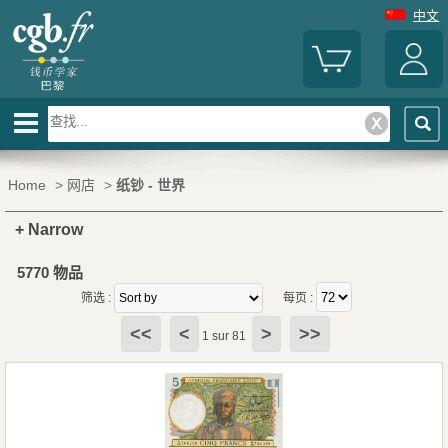
中文
Home
>
网店
>
纸钞 - 世界
+ Narrow
5770 物品
筛选 :
每页 :
<<
<
>
>>
1 sur 81