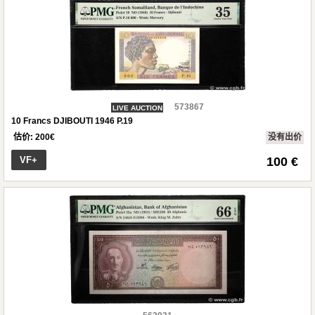
573867
LIVE AUCTION
10 Francs DJIBOUTI 1946 P.19
估价:
200
€
没有出价
VF+
100 €