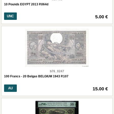
10 Pounds EGYPT 2013 P.064d
UNC
5.00 €
b76_0247
100 Francs - 20 Belgas BELGIUM 1943 P.107
AU
15.00 €