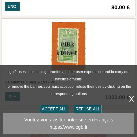
UNC-
80.00 €
cgb.fr uses cookies to guarantee a better user experience and to carry out
517080
statistics of visits.
5 Centimes GUINEA 1917 P.03
To remove the banner, you must accept or refuse their use by clicking on the
corresponding buttons.
x
XF+
1000.00 €
ACCEPT ALL
REFUSE ALL
Voulez-vous visiter notre site en Français
https://www.cgb.fr