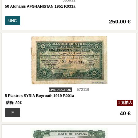
563931
50 Afghanis AFGHANISTAN 1951 P.033a
UNC
250.00 €
572119
LIVE AUCTION
5 Piastres SYRIA Beyrouth 1919 P.001a
估价:
80
€
1 竞拍人
F
40 €