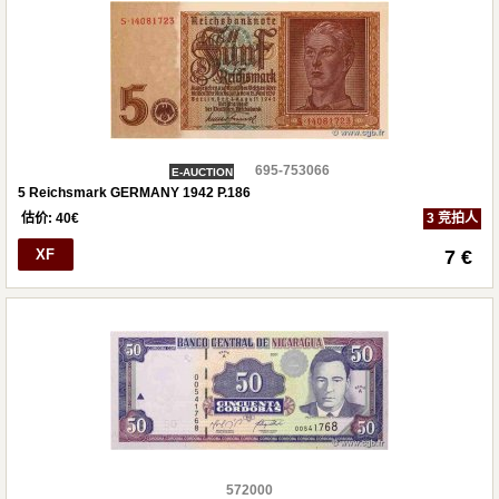
695-753066
E-AUCTION
5 Reichsmark GERMANY 1942 P.186
估价:
40
€
3 竞拍人
XF
7 €
572000