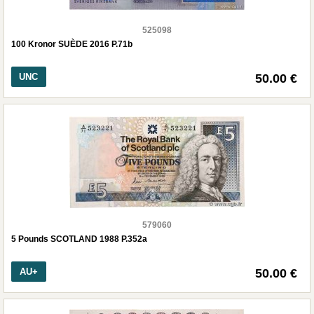
525098
100 Kronor SUÈDE 2016 P.71b
UNC
50.00 €
579060
5 Pounds SCOTLAND 1988 P.352a
AU+
50.00 €