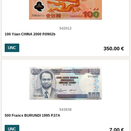
542012
100 Yüan CHINA 2000 P.0902b
UNC
350.00 €
543938
500 Francs BURUNDI 1995 P.37A
UNC
7.00 €