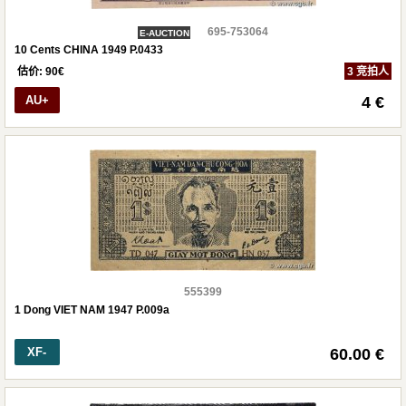
695-753064
E-AUCTION
10 Cents CHINA 1949 P.0433
估价:
90
€
3 竞拍人
AU+
4 €
555399
1 Dong VIET NAM 1947 P.009a
XF-
60.00 €