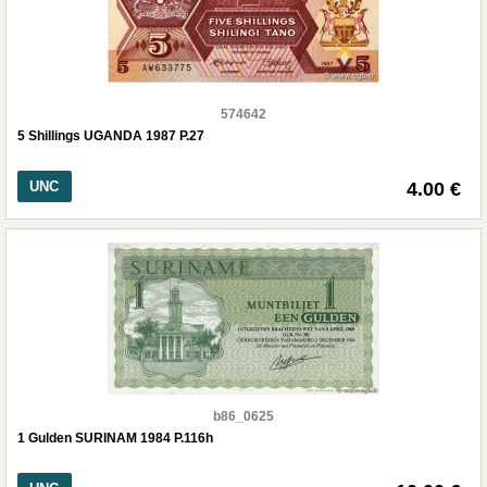
574642
5 Shillings UGANDA 1987 P.27
UNC
4.00 €
b86_0625
1 Gulden SURINAM 1984 P.116h