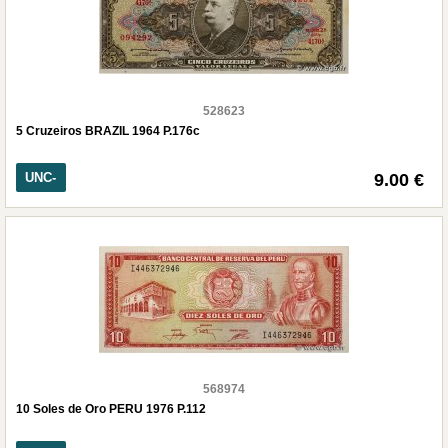
528623
5 Cruzeiros BRAZIL 1964 P.176c
UNC-
9.00 €
568974
10 Soles de Oro PERU 1976 P.112