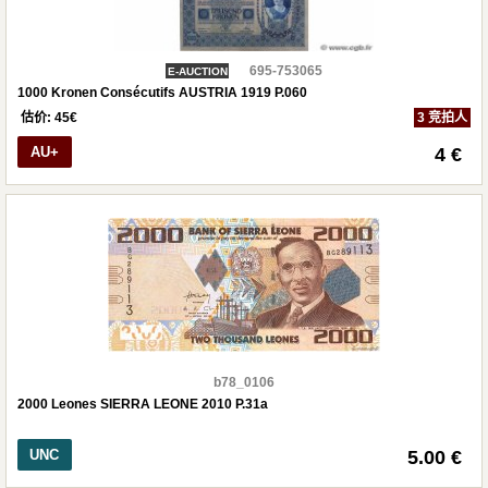
695-753065
E-AUCTION
1000 Kronen Consécutifs AUSTRIA 1919 P.060
估价:
45
€
3 竞拍人
AU+
4 €
b78_0106
2000 Leones SIERRA LEONE 2010 P.31a
UNC
5.00 €