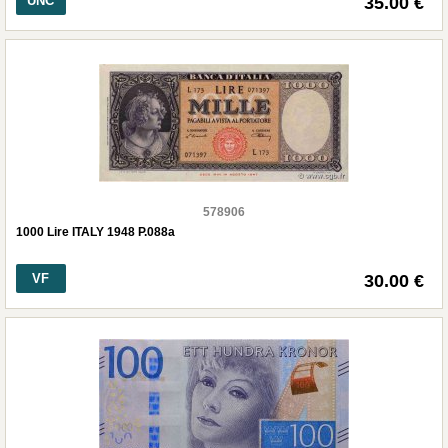
UNC
35.00 €
578906
1000 Lire ITALY 1948 P.088a
VF
30.00 €