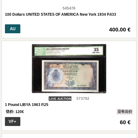
545476
100 Dollars UNITED STATES OF AMERICA New York 1934 P.433
AU
400.00 €
573792
LIVE AUCTION
1 Pound LIBYA 1963 P.25
估价:
120
€
没有出价
VF+
60 €