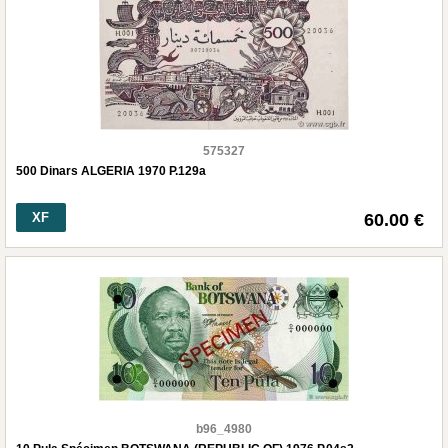
575327
500 Dinars ALGERIA 1970 P.129a
XF
60.00 €
b96_4980