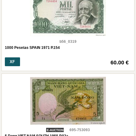
b56_0319
1000 Pesetas SPAIN 1971 P.154
XF
60.00 €
695-753093
E-AUCTION
5 Dong VIET NAM SOUTH 1955 P.02a