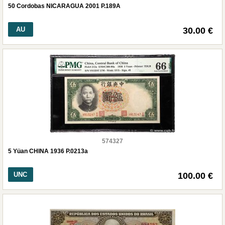
50 Cordobas NICARAGUA 2001 P.189A
AU
30.00 €
574327
5 Yüan CHINA 1936 P.0213a
UNC
100.00 €