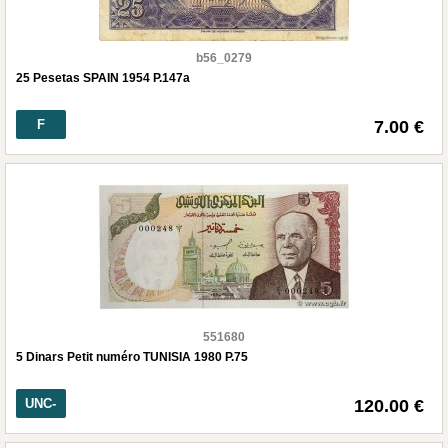
b56_0279
25 Pesetas SPAIN 1954 P.147a
F
7.00 €
551680
5 Dinars Petit numéro TUNISIA 1980 P.75
UNC-
120.00 €