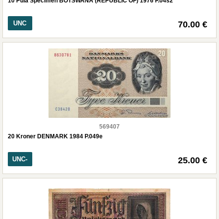
10 Pula Spécimen BOTSWANA (REPUBLIC OF) 1976 P.04s2
UNC
70.00 €
569407
20 Kroner DENMARK 1984 P.049e
UNC-
25.00 €