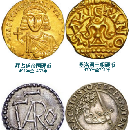
墨洛温王朝硬币
拜占廷帝国硬币
470年至751年
491年至1453年