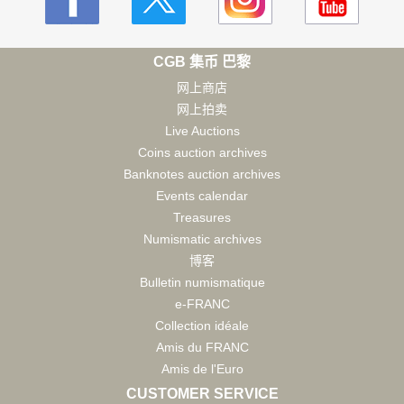
CGB 集币 巴黎
网上商店
网上拍卖
Live Auctions
Coins auction archives
Banknotes auction archives
Events calendar
Treasures
Numismatic archives
博客
Bulletin numismatique
e-FRANC
Collection idéale
Amis du FRANC
Amis de l'Euro
CUSTOMER SERVICE