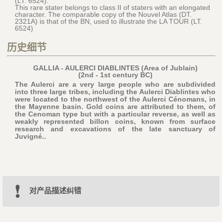
(LT. 6524).
This rare stater belongs to class II of staters with an elongated
character. The comparable copy of the Nouvel Atlas (DT.
2321A) is that of the BN, used to illustrate the LA TOUR (LT.
6524)
历史细节
GALLIA - AULERCI DIABLINTES (Area of Jublain)
(2nd - 1st century BC)
The Aulerci are a very large people who are subdivided
into three large tribes, including the Aulerci Diablintes who
were located to the northwest of the Aulerci Cénomans, in
the Mayenne basin. Gold coins are attributed to them, of
the Cenoman type but with a particular reverse, as well as
weakly represented billon coins, known from surface
research and excavations of the late sanctuary of
Juvigné..
对产品描述纠错