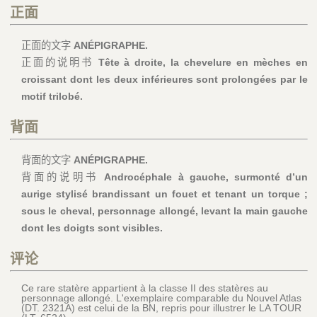
正面
正面的文字
ANÉPIGRAPHE.
正面的说明书
Tête à droite, la chevelure en mèches en
croissant dont les deux inférieures sont prolongées par le
motif trilobé.
背面
背面的文字
ANÉPIGRAPHE.
背面的说明书
Androcéphale à gauche, surmonté d’un
aurige stylisé brandissant un fouet et tenant un torque ;
sous le cheval, personnage allongé, levant la main gauche
dont les doigts sont visibles.
评论
Ce rare statère appartient à la classe II des statères au
personnage allongé. L'exemplaire comparable du Nouvel Atlas
(DT. 2321A) est celui de la BN, repris pour illustrer le LA TOUR