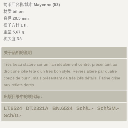
铸币厂名称/城市
Mayenne (53)
材质
billon
直径
20,5 mm
模子方针
1 h.
重量
5,67 g.
稀少度
R3
关于品相的说明
Très beau statère sur un flan idéalement centré, présentant au
droit une jolie tête d’un très bon style. Revers altéré par quatre
coups de burin, mais présentant de très jolis détails. Patine grise
aux reflets dorés
出版目录中的项代码 :
LT.6524
DT.2321A
BN.6524
Sch/L.-
Sch/SM.-
-
-
-
-
-
Sch/D.-