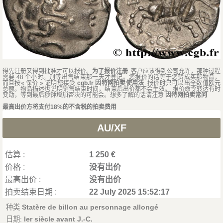
得先注册又得到批准才可以报价。
为了报价注册
. 客户应该得到公司允许，那种过程
需要 48 个小时。别等出售结束那一天才登记。您报价的话等于您赞成买那物品，
而且按« 保价 » 证明您接受
cgb.fr 因特网拍卖使用法
. 报价时只可以出全数值欧元
总额。物品描述也说明销售结束时间，结束后出价都不会生效。 报价命令转达有时
变动，等到最后秒钟增加否决的可能会。想多了解的话请注意
因特网拍卖常问
最高出价方将支付18%的不含税的拍卖费用
AU/XF
估算 :
1 250 €
价格 :
没有出价
最高出价 :
没有出价
拍卖结束日期 :
22 July 2025 15:52:17
种类
Statère de billon au personnage allongé
日期:
Ier siècle avant J.-C.