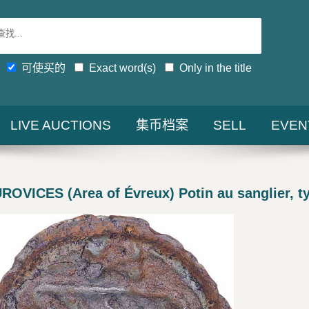
可使买的
Exact word(s)
Only in the title
LIVE AUCTIONS
集币档案
SELL
EVEN
OVICES (Area of Évreux) Potin au sanglier, ty