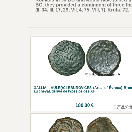
BC, they provided a contingent of three th
(II, 34; III, 17, 29; VII, 4, 75; VIII, 7). Kruta: 72.
GALLIA - AULERCI EBUROVICES (Area of Évreux) Bron
au cheval, dérivé de types belges XF
180.00 €
产品介