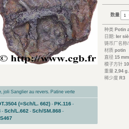
数量
种类
Potin 
日期:
Ier si
铸币厂名称
材质
potin
直径
15 m
模子方针
10
重量
2,94 g.
稀少度
R3
 joli Sanglier au revers. Patine verte
T.3504 (=Sch/L. 662)
PK.116
-
-
8
Sch/L.662
Sch/SM.868
-
-
-
 S467