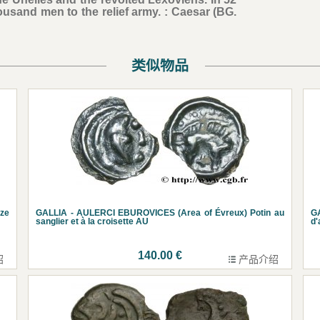
ousand men to the relief army. : Caesar (BG.
类似物品
ze
GALLIA - AULERCI EBUROVICES (Area of Évreux) Potin au
G
sanglier et à la croisette AU
d'
140.00 €
绍
产品介绍