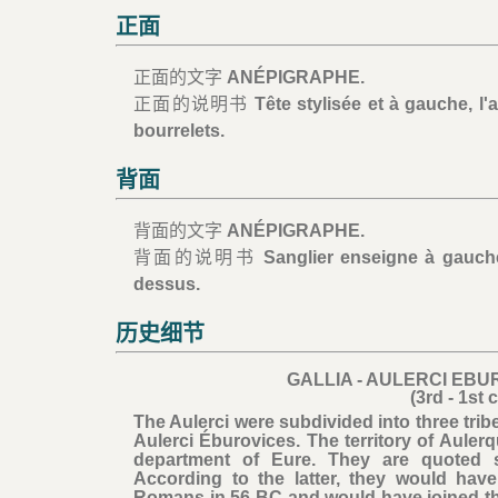
正面
正面的文字
ANÉPIGRAPHE.
正面的说明书
Tête stylisée et à gauche, l'
bourrelets.
背面
背面的文字
ANÉPIGRAPHE.
背面的说明书
Sanglier enseigne à gauche
dessus.
历史细节
GALLIA - AULERCI EBUR
(3rd - 1st
The Aulerci were subdivided into three trib
Aulerci Éburovices. The territory of Aule
department of Eure. They are quoted s
According to the latter, they would hav
Romans in 56 BC and would have joined the