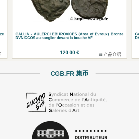
ze
GALLIA - AULERCI EBUROVICES (Area of Évreux) Bronze
G
DVNICCOS au sanglier devant la bouche VF
DV
120.00 €
绍
产品介绍
CGB.FR 集币