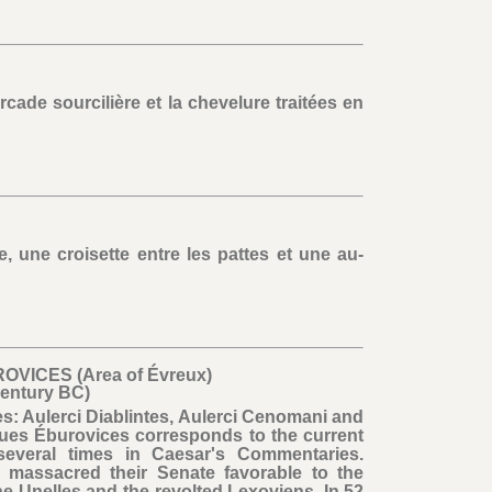
arcade sourcilière et la chevelure traitées en
, une croisette entre les pattes et une au-
OVICES (Area of Évreux)
 century BC)
es: Aulerci Diablintes, Aulerci Cenomani and
rques Éburovices corresponds to the current
everal times in Caesar's Commentaries.
e massacred their Senate favorable to the
 Unelles and the revolted Lexoviens. In 52