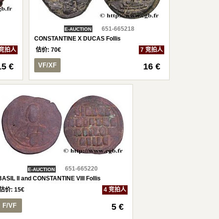
651-665218
E-AUCTION
CONSTANTINE X DUCAS Follis
 竞拍人
估价:
70
€
7 竞拍人
15 €
VF/XF
16 €
651-665220
E-AUCTION
BASIL II and CONSTANTINE VIII Follis
估价:
15
€
4 竞拍人
F/VF
5 €