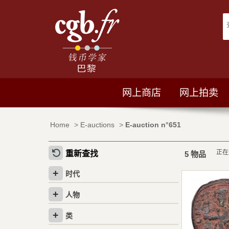
网上商店
网上拍卖
Home
>
E-auctions
>
E-auction n°651
正
重新查找
5 物品
时代
人物
类