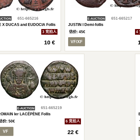
651-665216
651-665217
UCTION
E-AUCTION
X DUCAS and EUDOCIA Follis
JUSTIN I Demi-follis
3 竞拍人
估价:
45
€
4
10 €
VF/XF
651-665219
E-AUCTION
OMAIN Ier LACÉPÈNE Follis
估价:
50
€
6 竞拍人
VF
22 €