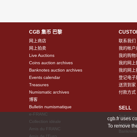
CGB 集币 巴黎
CUSTO
网上商店
联系我们
网上拍卖
我的帐户
Live Auctions
我的购物
Coins auction archives
我的网上
Banknotes auction archives
我的网上
Events calendar
登记电子
Treasures
送货到家
Numismatic archives
付款方式
博客
Bulletin numismatique
SELL
e-FRANC
Sell your
cgb.fr uses co
Collection idéale
Coins auc
To remove the
Amis du FRANC
Banknote
Amis de l'Euro