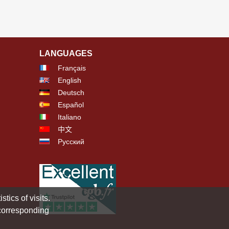
LANGUAGES
Français
English
Deutsch
Español
Italiano
中文
Русский
tics of visits.
 corresponding