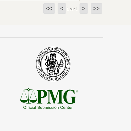
<<
<
>
>>
1 sur 1