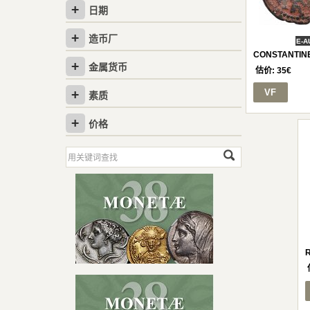
日期
造币厂
E-A
CONSTANTINE 
金属货币
估价:
35
€
VF
素质
价格
R