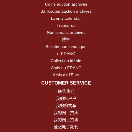
Coins auction archives
Banknotes auction archives
Events calendar
Treasures
Numismatic archives
博客
Bulletin numismatique
e-FRANC
Collection idéale
Amis du FRANC
Amis de l'Euro
CUSTOMER SERVICE
联系我们
我的帐户户
我的购物车
我的网上拍卖
我的网上拍卖
登记电子期刊