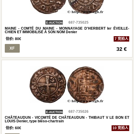
687-735025
E-AUCTION
MAINE - COMTÉ DU MAINE - MONNAYAGE D'HERBERT Ier ÉVEILLE-
CHIEN ET IMMOBILISÉ À SON NOM Denier
估价:
80
€
7 竞拍人
XF
32 €
687-735026
E-AUCTION
CHÂTEAUDUN - VICOMTÉ DE CHÂTEAUDUN - THIBAUT V LE BON ET
LOUIS Denier, type bléso-chartrain
估价:
60
€
10 竞拍人