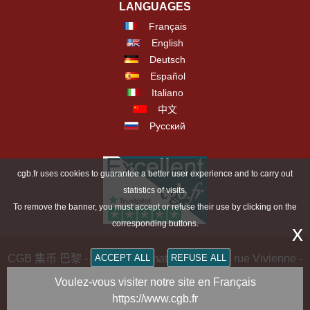
LANGUAGES
Français
English
Deutsch
Español
Italiano
中文
Русский
cgb.fr uses cookies to guarantee a better user experience and to carry out
statistics of visits.
To remove the banner, you must accept or refuse their use by clicking on the
corresponding buttons.
x
ACCEPT ALL
REFUSE ALL
CGB 集币 巴黎 - CGB Numismatics Paris - 36 rue Vivienne -
75002 PARIS FRANCE -
contact@cgb.fr
Voulez-vous visiter notre site en Français
https://www.cgb.fr
Copyright @1997-2025 - All Rights Reserved