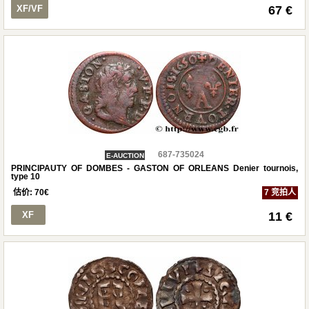
XF/VF
67 €
687-735024
E-AUCTION
PRINCIPAUTY OF DOMBES - GASTON OF ORLEANS Denier tournois,
type 10
估价:
70
€
7 竞拍人
XF
11 €