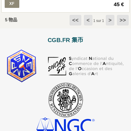
XF
45 €
5 物品
<<
<
>
>>
1 sur 1
CGB.FR 集币