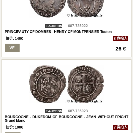
687-735022
E-AUCTION
PRINCIPAUTY OF DOMBES - HENRY OF MONTPENSIER Teston
估价:
140
€
8 竞拍人
VF
26 €
687-735023
E-AUCTION
BOURGOGNE - DUKEDOM OF BOURGOGNE - JEAN WITHOUT FRIGHT
Grand blanc
估价:
100
€
7 竞拍人