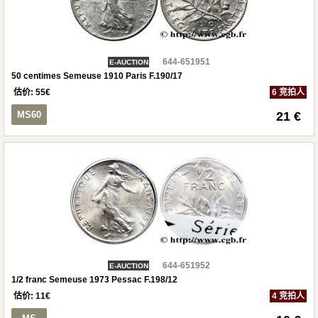
644-651951
E-AUCTION
50 centimes Semeuse 1910 Paris F.190/17
估价:
55
€
6 竞拍人
MS60
21 €
644-651952
E-AUCTION
1/2 franc Semeuse 1973 Pessac F.198/12
估价:
11
€
4 竞拍人