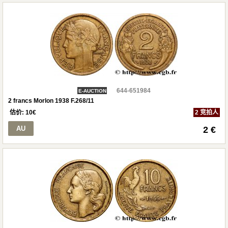
644-651984
E-AUCTION
2 francs Morlon 1938 F.268/11
估价:
10
€
2 竞拍人
AU
2 €