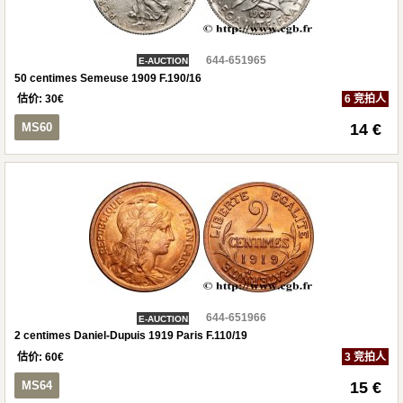
644-651965
E-AUCTION
50 centimes Semeuse 1909 F.190/16
估价:
30
€
6 竞拍人
MS60
14 €
644-651966
E-AUCTION
2 centimes Daniel-Dupuis 1919 Paris F.110/19
估价:
60
€
3 竞拍人
MS64
15 €