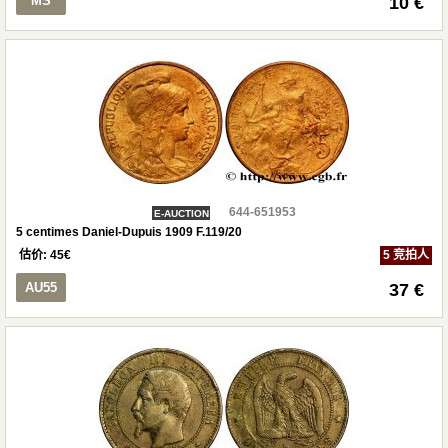
MS
10 €
644-651953
E-AUCTION
5 centimes Daniel-Dupuis 1909 F.119/20
估价:
45
€
5 竞拍人
AU55
37 €