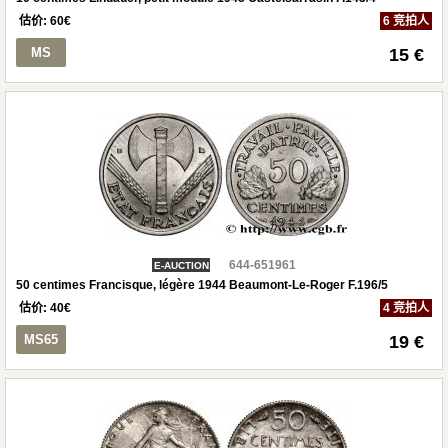
估价:
60
€
6 竞拍人
MS
15 €
644-651961
E-AUCTION
50 centimes Francisque, légère 1944 Beaumont-Le-Roger F.196/5
估价:
40
€
4 竞拍人
MS65
19 €