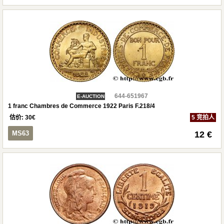
644-651967
E-AUCTION
1 franc Chambres de Commerce 1922 Paris F.218/4
估价:
30
€
5 竞拍人
MS63
12 €