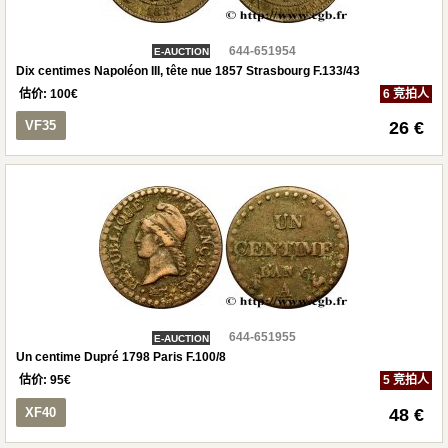
644-651954
E-AUCTION
Dix centimes Napoléon III, tête nue 1857 Strasbourg F.133/43
估价:
100
€
6 竞拍人
VF35
26 €
644-651955
E-AUCTION
Un centime Dupré 1798 Paris F.100/8
估价:
95
€
5 竞拍人
XF40
48 €