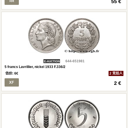
lot
55 €
644-651981
E-AUCTION
5 francs Lavrillier, nickel 1933 F.336/2
估价:
6
€
2 竞拍人
XF
2 €