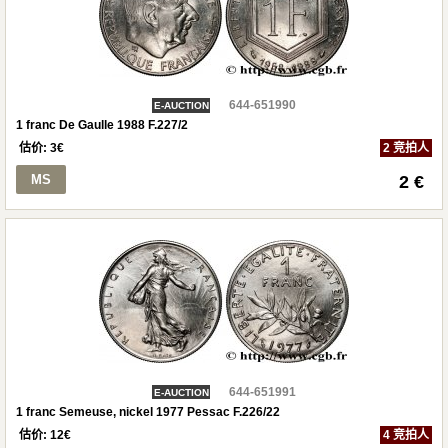
644-651990
E-AUCTION
1 franc De Gaulle 1988 F.227/2
估价:
3
€
2 竞拍人
MS
2 €
644-651991
E-AUCTION
1 franc Semeuse, nickel 1977 Pessac F.226/22
估价:
12
€
4 竞拍人