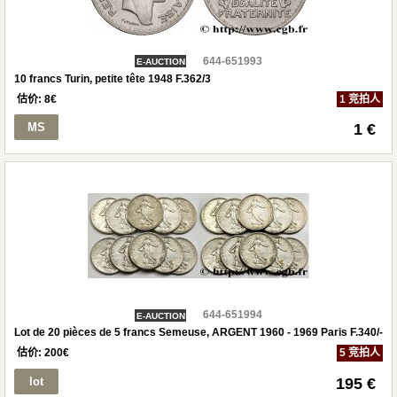
644-651993
E-AUCTION
10 francs Turin, petite tête 1948 F.362/3
估价:
8
€
1 竞拍人
MS
1 €
644-651994
E-AUCTION
Lot de 20 pièces de 5 francs Semeuse, ARGENT 1960 - 1969 Paris F.340/-
估价:
200
€
5 竞拍人
lot
195 €