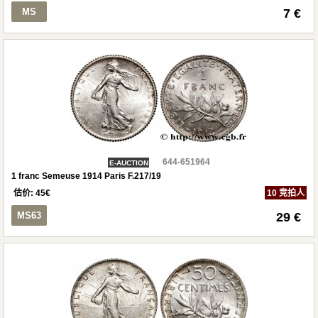
MS
7 €
644-651964
E-AUCTION
1 franc Semeuse 1914 Paris F.217/19
估价:
45
€
10 竞拍人
MS63
29 €