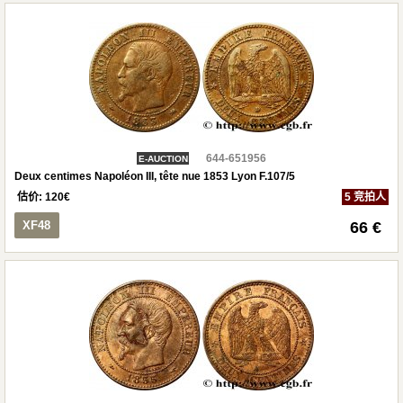
644-651956
E-AUCTION
Deux centimes Napoléon III, tête nue 1853 Lyon F.107/5
估价:
120
€
5 竞拍人
XF48
66 €