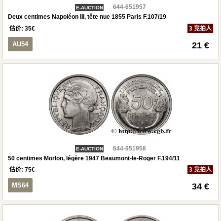
644-651957
E-AUCTION
Deux centimes Napoléon III, tête nue 1855 Paris F.107/19
估价:
35
€
3 竞拍人
AU54
21 €
644-651958
E-AUCTION
50 centimes Morlon, légère 1947 Beaumont-le-Roger F.194/11
估价:
75
€
3 竞拍人
MS64
34 €