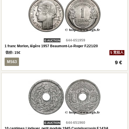
644-651959
E-AUCTION
1 franc Morlon, légère 1957 Beaumont-Le-Roger F.221/20
估价:
15
€
5 竞拍人
MS63
9 €
644-651960
E-AUCTION
10 centimes Lindauer, petit module 1945 Castelsarrasin F.143/4