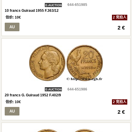
644-651985
E-AUCTION
10 francs Guiraud 1955 F.363/12
估价:
10
€
2 竞拍人
AU
2 €
644-651986
E-AUCTION
20 francs G. Guiraud 1952 F.402/9
估价:
10
€
2 竞拍人
AU
2 €