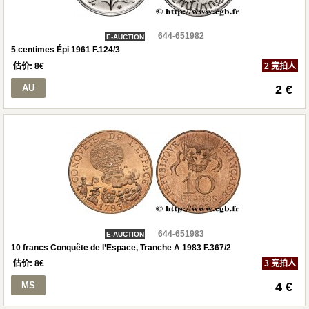
644-651982
E-AUCTION
5 centimes Épi 1961 F.124/3
估价:
8
€
2 竞拍人
AU
2 €
644-651983
E-AUCTION
10 francs Conquête de l’Espace, Tranche A 1983 F.367/2
估价:
8
€
3 竞拍人
MS
4 €