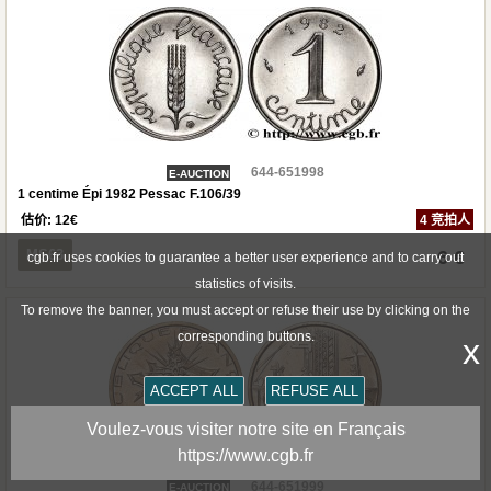
644-651998
E-AUCTION
1 centime Épi 1982 Pessac F.106/39
估价:
12
€
4 竞拍人
MS63
6 €
cgb.fr uses cookies to guarantee a better user experience and to carry out
statistics of visits.
To remove the banner, you must accept or refuse their use by clicking on the
corresponding buttons.
x
ACCEPT ALL
REFUSE ALL
Voulez-vous visiter notre site en Français
https://www.cgb.fr
644-651999
E-AUCTION