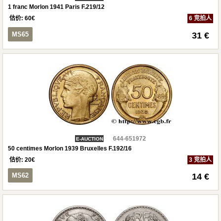
1 franc Morlon 1941 Paris F.219/12
估价:
60
€
6 竞拍人
MS65
31 €
644-651972
E-AUCTION
50 centimes Morlon 1939 Bruxelles F.192/16
估价:
20
€
3 竞拍人
MS62
14 €