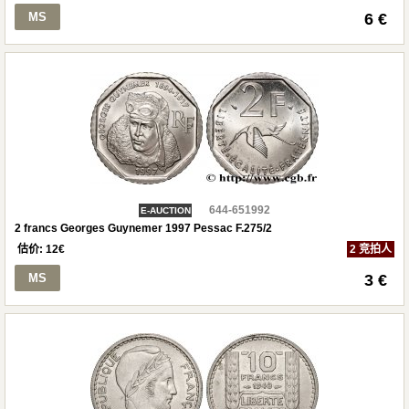
MS
6 €
644-651992
E-AUCTION
2 francs Georges Guynemer 1997 Pessac F.275/2
估价:
12
€
2 竞拍人
MS
3 €