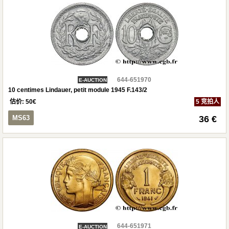
644-651970
E-AUCTION
10 centimes Lindauer, petit module 1945 F.143/2
估价:
50
€
5 竞拍人
MS63
36 €
644-651971
E-AUCTION