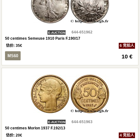
644-651962
E-AUCTION
50 centimes Semeuse 1910 Paris F.190/17
估价:
35
€
6 竞拍人
MS60
10 €
644-651963
E-AUCTION
50 centimes Morlon 1937 F.192/13
估价:
20
€
4 竞拍人