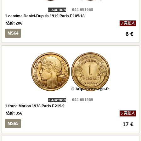
644-651968
E-AUCTION
1 centime Daniel-Dupuis 1919 Paris F.105/18
估价:
20
€
3 竞拍人
MS64
6 €
644-651969
E-AUCTION
1 franc Morlon 1938 Paris F.219/9
估价:
35
€
5 竞拍人
MS65
17 €