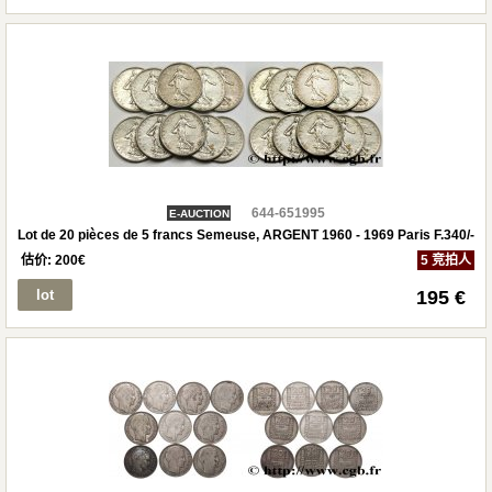
644-651995
E-AUCTION
Lot de 20 pièces de 5 francs Semeuse, ARGENT 1960 - 1969 Paris F.340/-
估价:
200
€
5 竞拍人
lot
195 €