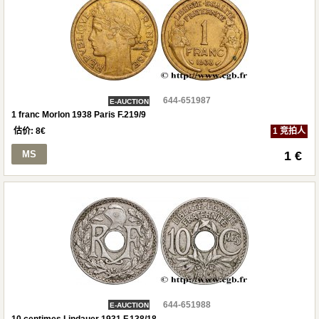
644-651987
E-AUCTION
1 franc Morlon 1938 Paris F.219/9
估价:
8
€
1 竞拍人
MS
1 €
644-651988
E-AUCTION
10 centimes Lindauer 1931 F.138/18