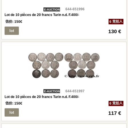
644-651996
E-AUCTION
Lot de 10 pièces de 20 francs Turin n.d. F.400/-
估价:
150
€
6 竞拍人
lot
130 €
644-651997
E-AUCTION
Lot de 10 pièces de 20 francs Turin n.d. F.400/-
估价:
150
€
6 竞拍人
lot
117 €