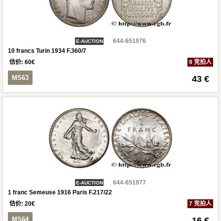
644-651976
E-AUCTION
10 francs Turin 1934 F.360/7
估价:
60
€
9 竞拍人
MS63
43 €
644-651977
E-AUCTION
1 franc Semeuse 1916 Paris F.217/22
估价:
20
€
7 竞拍人
MS64
16 €