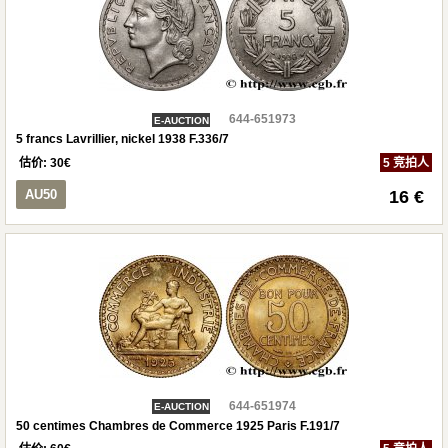
644-651973
E-AUCTION
5 francs Lavrillier, nickel 1938 F.336/7
估价:
30
€
5 竞拍人
AU50
16 €
644-651974
E-AUCTION
50 centimes Chambres de Commerce 1925 Paris F.191/7