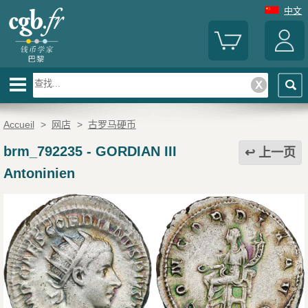
中文
Accueil
>
网店
>
古罗马硬币
brm_792235
-
GORDIAN III
上一页
Antoninien