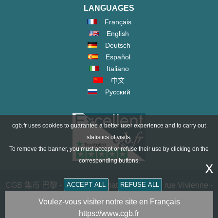
LANGUAGES
Français
English
Deutsch
Español
Italiano
中文
Русский
cgb.fr uses cookies to guarantee a better user experience and to carry out
statistics of visits.
To remove the banner, you must accept or refuse their use by clicking on the
corresponding buttons.
x
CGB 集币 巴黎 - CGB Numismatics Paris - 36 rue Vivienne -
ACCEPT ALL
REFUSE ALL
75002 PARIS FRANCE -
contact@cgb.fr
Voulez-vous visiter notre site en Français
https://www.cgb.fr
Copyright @1997-2025 - All Rights Reserved