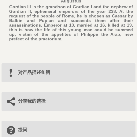
Augustus
Gordian III is the grandson of Gordian I and the nephew of
Gordian II, ephemeral emperors of the year 238. At the
request of the people of Rome, he is chosen as Caesar by
Balbin and Pupian and succeeds them after their
assassinations. Emperor at 13, married at 16, killed at 19,
this is how the life of this young man could be summed
up, victim of the appetites of Philippe the Arab, new
prefect of the praetorium.
对产品描述纠错
分享我的选择
提问