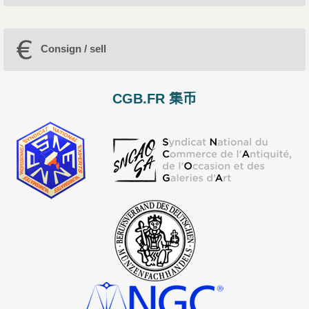
Consign / sell
CGB.FR 集币