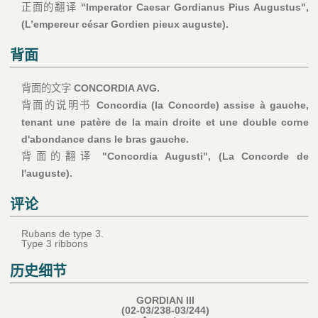
正面的翻译
"Imperator Caesar Gordianus Pius Augustus",
(L’empereur césar Gordien pieux auguste).
背面
背面的文字
CONCORDIA AVG.
背面的说明书
Concordia (la Concorde) assise à gauche,
tenant une patère de la main droite et une double corne
d'abondance dans le bras gauche.
背面的翻译
"Concordia Augusti", (La Concorde de
l'auguste).
评论
Rubans de type 3.
Type 3 ribbons
历史细节
GORDIAN III
(02-03/238-03/244)