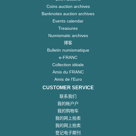
Coins auction archives
Banknotes auction archives
Events calendar
Treasures
Numismatic archives
博客
Bulletin numismatique
e-FRANC
Collection idéale
Amis du FRANC
Amis de l'Euro
CUSTOMER SERVICE
联系我们
我的帐户户
我的购物车
我的网上拍卖
我的网上拍卖
登记电子期刊