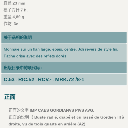
直径
23 mm
模子方针
7 h.
重量
4,89 g.
作坊:
3e
关于品相的说明
Monnaie sur un flan large, épais, centré. Joli revers de style fin.
Patine grise avec des reflets dorés
出版目录中的项代码 :
C.53
RIC.52
RCV.-
MRK.72 /8-1
-
-
-
正面
正面的文字
IMP CAES GORDIANVS PIVS AVG.
正面的说明书
Buste radié, drapé et cuirassé de Gordien III à
droite, vu de trois quarts en arrière (A2).