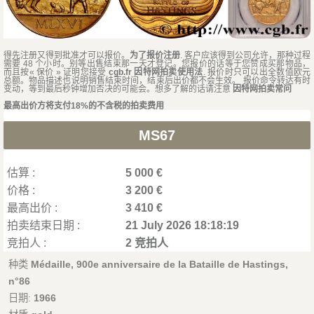
得先注册又得到批准才可以报价。
为了报价注册
. 客户应该得到公司允许，那种过程
需要 48 个小时。别等出售结束那一天才登记。您报价的话等于您赞成买那物品，
而且按« 保价 » 证明您接受
cgb.fr 因特网拍卖使用法
. 报价时只可以出全数值欧元
总额。物品描述也说明销售结束时间，结束后出价都不会生效。 报价命令转达有时
变动，等到最后秒钟增加否决的可能会。想多了解的话请注意
因特网拍卖常问
最高出价方将支付18%的不含税的拍卖费用
MS67
估算 :
5 000 €
价格 :
3 200 €
最高出价 :
3 410 €
拍卖结束日期 :
21 July 2026 18:18:19
竞拍人 :
2 竞拍人
种类
Médaille, 900e anniversaire de la Bataille de Hastings,
n°86
日期:
1966