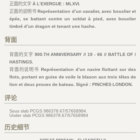
正面的文字
À L’EXERGUE : MLXVI.
正面的说明书
Représentation d’un cavalier, avec bouclier et
épée, se battant contre un soldat à pied, avec bouclier
timbré d’un dragon et tenant une hache.
背面
背面的文字
900.TH ANNIVERSARY // 19 - 66 // BATTLE OF /
HASTINGS.
背面的说明书
Représentation d’un navire flottant sur des
flots, portant en guise de voile le blason aux trois têtes de
lion et deux proues de bateau. Signé : PINCHES LONDON.
评论
Sous slab PCGS 986378.67/57658984.
Under slab PCGS 986378.67/57658984
历史细节