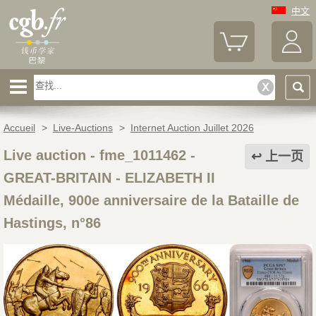
中文
Accueil
>
Live-Auctions
>
Internet Auction Juillet 2026
Live auction - fme_1011462
-
上一页
GREAT-BRITAIN - ELIZABETH II
Médaille, 900e anniversaire de la Bataille de
Hastings, n°86