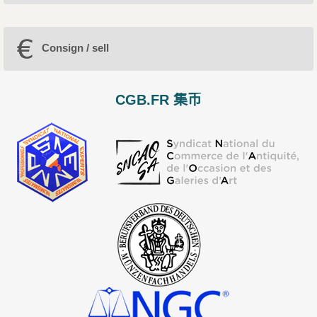
Consign / sell
CGB.FR 集币