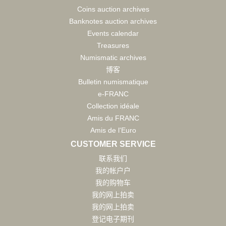
Coins auction archives
Banknotes auction archives
Events calendar
Treasures
Numismatic archives
博客
Bulletin numismatique
e-FRANC
Collection idéale
Amis du FRANC
Amis de l'Euro
CUSTOMER SERVICE
联系我们
我的帐户户
我的购物车
我的网上拍卖
我的网上拍卖
登记电子期刊