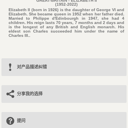
GREAT-BRITAIN - ELIZABETH II
(1952-2022)
Elizabeth II (born in 1926) is the daughter of George VI and
Elizabeth. She became queen in 1952 when her father died.
Married to Philippe d'Edinbourgh in 1947, she had 4
children. His reign lasts 70 years, 7 months and 2 days and
is the longest of any British and English monarch. His
eldest son Charles succeeded him under the name of
Charles III..
对产品描述纠错
分享我的选择
提问