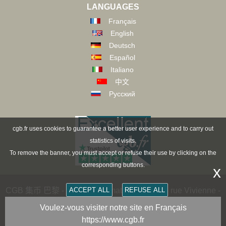
LANGUAGES
Français
English
Deutsch
Español
Italiano
中文
Русский
cgb.fr uses cookies to guarantee a better user experience and to carry out
statistics of visits.
To remove the banner, you must accept or refuse their use by clicking on the
corresponding buttons.
x
CGB 集币 巴黎 - CGB Numismatics Paris - 36 rue Vivienne -
ACCEPT ALL
REFUSE ALL
75002 PARIS FRANCE -
contact@cgb.fr
Voulez-vous visiter notre site en Français
https://www.cgb.fr
Copyright @1997-2025 - All Rights Reserved