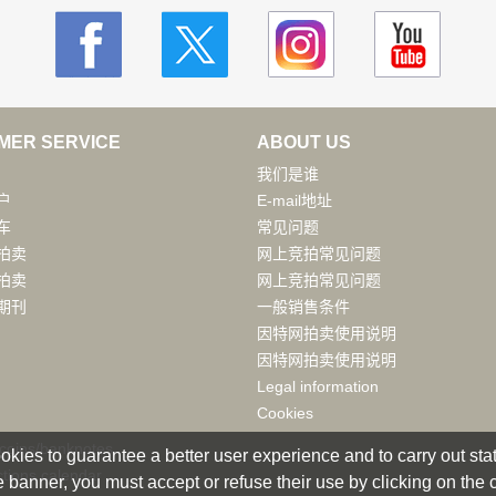
MER SERVICE
ABOUT US
我们是谁
户
E-mail地址
车
常见问题
拍卖
网上竞拍常见问题
拍卖
网上竞拍常见问题
期刊
一般销售条件
因特网拍卖使用说明
因特网拍卖使用说明
Legal information
Cookies
 coins/banknotes
okies to guarantee a better user experience and to carry out statis
tions calendar
 banner, you must accept or refuse their use by clicking on the