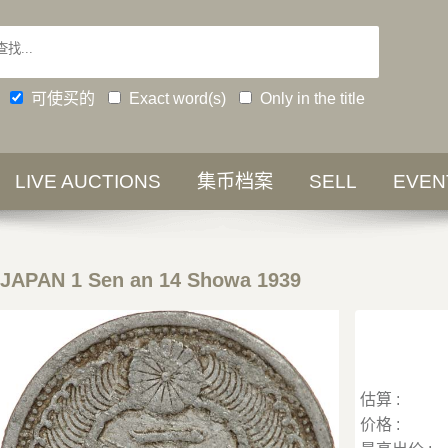
可使买的
Exact word(s)
Only in the title
LIVE AUCTIONS
集币档案
SELL
EVEN
JAPAN 1 Sen an 14 Showa 1939
估算 :
价格 :