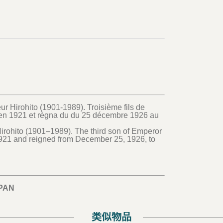
 Hirohito (1901-1989). Troisième fils de
re en 1921 et règna du du 25 décembre 1926 au
rohito (1901–1989). The third son of Emperor
 1921 and reigned from December 25, 1926, to
PAN
类似物品