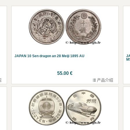
JAPAN 10 Sen dragon an 28 Meiji 1895 AU
JA
M
55.00 €
绍
产品介绍