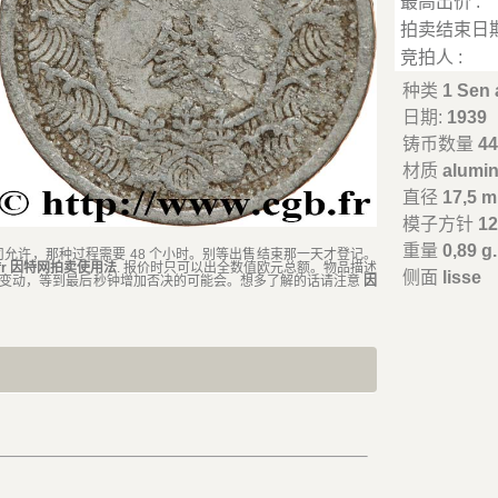
最高出价 :
拍卖结束日期
竞拍人 :
种类
1 Sen
日期:
1939
铸币数量
4
材质
alumi
直径
17,5 
模子方针
12
重量
0,89 g.
司允许，那种过程需要 48 个小时。别等出售结束那一天才登记。
.fr 因特网拍卖使用法
. 报价时只可以出全数值欧元总额。物品描述
侧面
lisse
时变动，等到最后秒钟增加否决的可能会。想多了解的话请注意
因