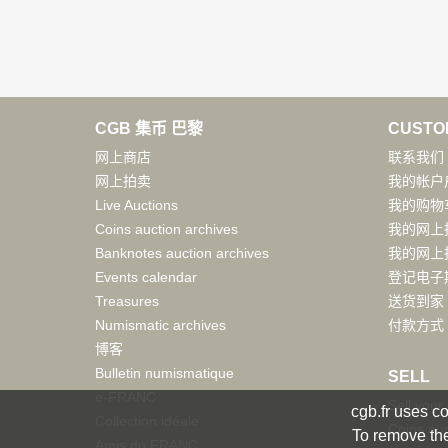
CGB 集币 巴黎
CUSTO
网上商店
联系我们
网上拍卖
我的帐户
Live Auctions
我的购物
Coins auction archives
我的网上
Banknotes auction archives
我的网上
Events calendar
登记电子
Treasures
送货到家
Numismatic archives
付款方式
博客
Bulletin numismatique
SELL
e-FRANC
Sell your
cgb.fr uses co
Collection idéale
Coins auc
To remove the
Amis du FRANC