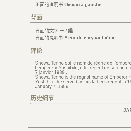
正面的说明书
Oiseau à gauche.
背面
背面的文字
一 / 錢.
背面的说明书
Fleur de chrysanthème.
评论
Showa Tenno est le nom de règne de l’empereur
l’empereur Yoshihito, il fut régent de son pè
7 janvier 1989..
Showa Tenno is the regnal name of Emperor Hi
Yoshihito, he served as his father's regent in
January 7, 1989.
历史细节
JA