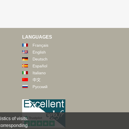
LANGUAGES
Français
English
Deutsch
Español
Italiano
中文
Русский
tics of visits.
 corresponding