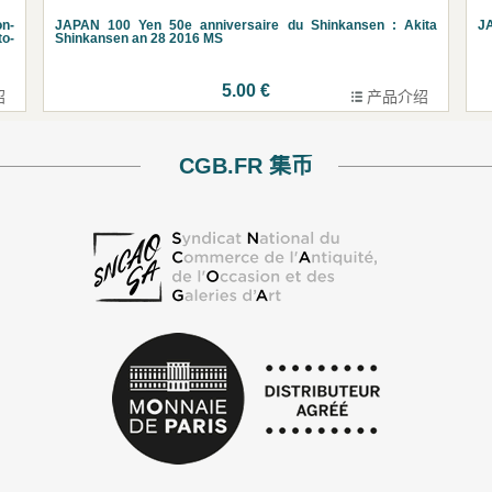
on-
JAPAN 100 Yen 50e anniversaire du Shinkansen : Akita
JA
to-
Shinkansen an 28 2016 MS
5.00 €
绍
产品介绍
CGB.FR 集币