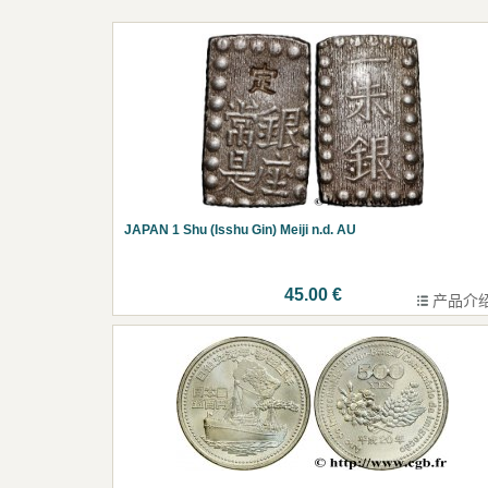
JAPAN 1 Shu (Isshu Gin) Meiji n.d. AU
45.00 €
产品介