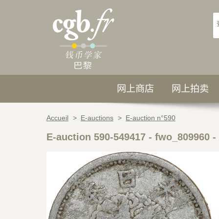
网上商店
网上拍卖
Accueil
>
E-auctions
>
E-auction n°590
E-auction 590-549417 - fwo_809960
-