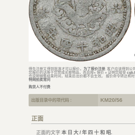
得先注册又得到批准才可以报价。
为了报价注册
. 客户应该得到公
您报价的话等于您赞成买那物品，而且按« 保价 » 证明您接受
cgb
也说明销售结束时间，结束后出价都不会生效。 报价命令转达有
特网拍卖常问
购货人不付费
KM20/56
出版目录中的项代码 :
正面
正面的文字
本 日 大 / 年 四 十 和 昭.