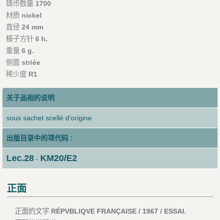
铸币数量
1700
材质
nickel
直径
24 mm
模子方针
6 h.
重量
6 g.
侧面
striée
稀少度
R1
关于品相的说明
sous sachet scellé d’origine
出版目录中的项代码 :
Lec.28
KM20/E2
-
正面
正面的文字
RÉPVBLIQVE FRANÇAISE / 1967 / ESSAI.