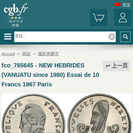
中文
Accueil
>
网店
>
殖民地硬币
fco_765645
-
NEW HEBRIDES
上一页
(VANUATU since 1980) Essai de 10
Francs 1967 Paris