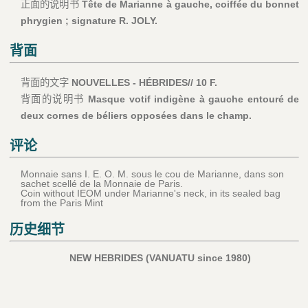
正面的说明书
Tête de Marianne à gauche, coiffée du bonnet
phrygien ; signature R. JOLY.
背面
背面的文字
NOUVELLES - HÉBRIDES// 10 F.
背面的说明书
Masque votif indigène à gauche entouré de
deux cornes de béliers opposées dans le champ.
评论
Monnaie sans I. E. O. M. sous le cou de Marianne, dans son
sachet scellé de la Monnaie de Paris.
Coin without IEOM under Marianne's neck, in its sealed bag
from the Paris Mint
历史细节
NEW HEBRIDES (VANUATU since 1980)