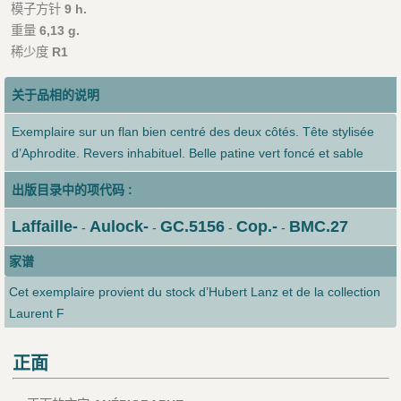
模子方针
9 h.
重量
6,13 g.
稀少度
R1
关于品相的说明
Exemplaire sur un flan bien centré des deux côtés. Tête stylisée
d’Aphrodite. Revers inhabituel. Belle patine vert foncé et sable
出版目录中的项代码 :
Laffaille-
Aulock-
GC.5156
Cop.-
BMC.27
-
-
-
-
家谱
Cet exemplaire provient du stock d’Hubert Lanz et de la collection
Laurent F
正面