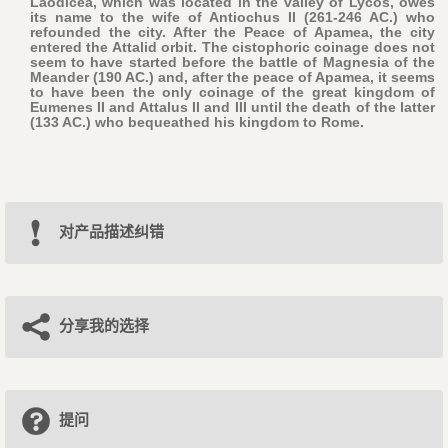
Laodicea, which was located in the valley of Lycos, owes
its name to the wife of Antiochus II (261-246 AC.) who
refounded the city. After the Peace of Apamea, the city
entered the Attalid orbit. The cistophoric coinage does not
seem to have started before the battle of Magnesia of the
Meander (190 AC.) and, after the peace of Apamea, it seems
to have been the only coinage of the great kingdom of
Eumenes II and Attalus II and III until the death of the latter
(133 AC.) who bequeathed his kingdom to Rome.
对产品描述纠错
分享我的选择
提问