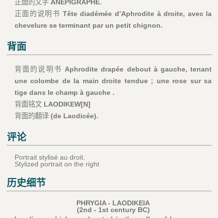
正面的文字
ANÉPIGRAPHE.
正面的说明书
Tête diadémée d’Aphrodite à droite, avec la
chevelure se terminant par un petit chignon.
背面
背面的说明书
Aphrodite drapée debout à gauche, tenant
une colombe de la main droite tendue ; une rose sur sa
tige dans le champ à gauche .
背面铭文
LAODIKEW[N]
背面的翻译
(de Laodicée).
评论
Portrait stylisé au droit.
Stylized portrait on the right
历史细节
PHRYGIA - LAODIKEIA
(2nd - 1st century BC)