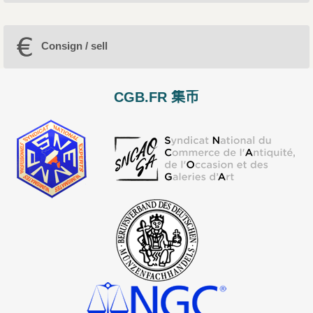
Consign / sell
CGB.FR 集币