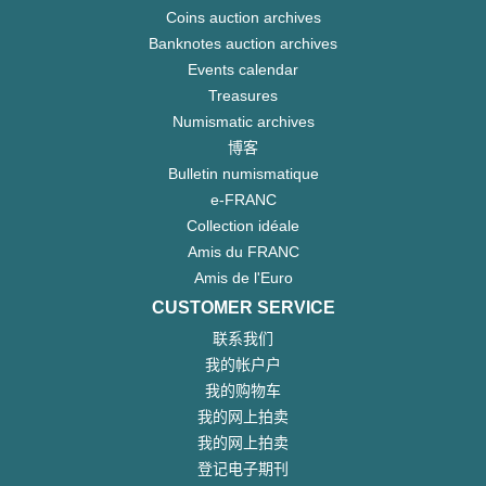
Coins auction archives
Banknotes auction archives
Events calendar
Treasures
Numismatic archives
博客
Bulletin numismatique
e-FRANC
Collection idéale
Amis du FRANC
Amis de l'Euro
CUSTOMER SERVICE
联系我们
我的帐户户
我的购物车
我的网上拍卖
我的网上拍卖
登记电子期刊