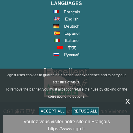
LANGUAGES
Français
English
Deutsch
Español
Italiano
中文
Русский
cgb.fr uses cookies to guarantee a better user experience and to carry out
statistics of visits.
To remove the banner, you must accept or refuse their use by clicking on the
corresponding buttons.
x
CGB 集币 巴黎 - CGB Numismatics Paris - 36 rue Vivienne -
ACCEPT ALL
REFUSE ALL
75002 PARIS FRANCE -
contact@cgb.fr
Voulez-vous visiter notre site en Français
https://www.cgb.fr
Copyright @1997-2025 - All Rights Reserved