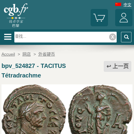
中文
Accueil
>
网店
>
外省硬币
bpv_524827
-
TACITUS
上一页
Tétradrachme