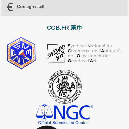
Consign / sell
CGB.FR 集币