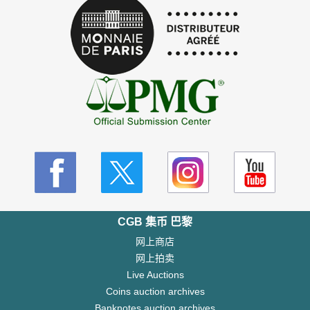
CGB 集币 巴黎
网上商店
网上拍卖
Live Auctions
Coins auction archives
Banknotes auction archives