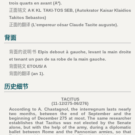
trois quarts en avant (A*).
正面铭文
A K KL TAKI-TOS SEB, (Autokrator Kaisar Klaidios
Takitos Sebastos)
正面的翻译
(L’empereur césar Claude Tacite auguste).
背面
背面的说明书
Elpis debout à gauche, levant la main droite
et tenant un pan de sa robe de la main gauche.
背面铭文
ETOUS/ A
背面的翻译
(an 1).
历史细节
TACITUS
(11-12/275-06/276)
According to A. Chastagnol, the interregnum lasts nearly
two months, between the end of September and the
beginning of December 275 at most. The same researcher
establishes that Tacitus was not elected by the Senate
alone, but with the help of the army, during a diplomatic
ballet between Rome and the Pannonian armies, so that