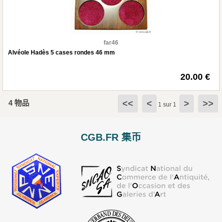
far46
Alvéole Hadès 5 cases rondes 46 mm
20.00 €
4 物品
<<
<
>
>>
1 sur 1
CGB.FR 集币