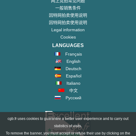
网上竞拍常见问题
一般销售条件
因特网拍卖使用说明
因特网拍卖使用说明
Legal information
Cookies
LANGUAGES
Français
English
Deutsch
Español
Italiano
中文
Русский
cgb.fr uses cookies to guarantee a better user experience and to carry out
statistics of visits.
To remove the banner, you must accept or refuse their use by clicking on the