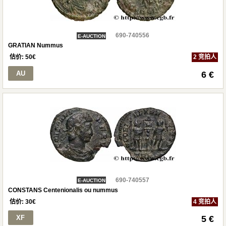
690-740556
E-AUCTION
GRATIAN Nummus
估价:
50
€
2 竞拍人
AU
6 €
690-740557
E-AUCTION
CONSTANS Centenionalis ou nummus
估价:
30
€
4 竞拍人
XF
5 €