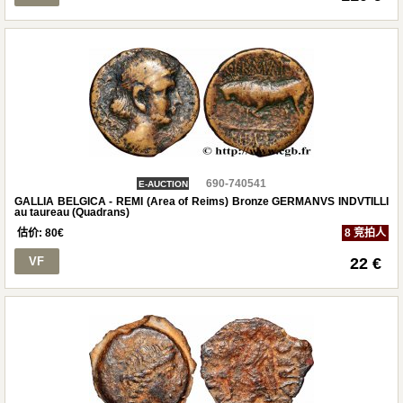
690-740541
E-AUCTION
GALLIA BELGICA - REMI (Area of Reims) Bronze GERMANVS INDVTILLI
au taureau (Quadrans)
估价:
80
€
8 竞拍人
VF
22 €