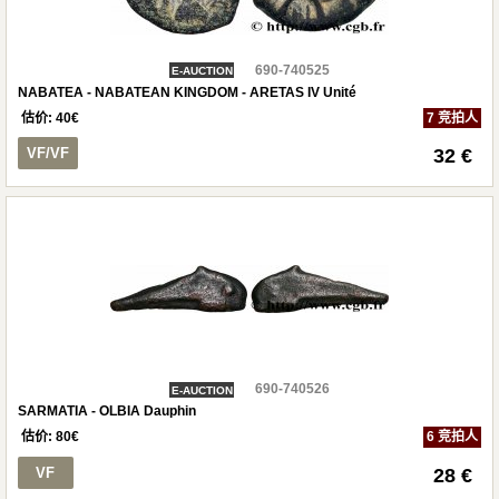
690-740525
E-AUCTION
NABATEA - NABATEAN KINGDOM - ARETAS IV Unité
估价:
40
€
7 竞拍人
VF/VF
32 €
690-740526
E-AUCTION
SARMATIA - OLBIA Dauphin
估价:
80
€
6 竞拍人
VF
28 €