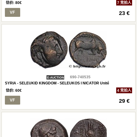
估价:
80
€
7 竞拍人
VF
23 €
690-740535
E-AUCTION
SYRIA - SELEUKID KINGDOM - SELEUKOS I NICATOR Unité
估价:
60
€
4 竞拍人
VF
29 €