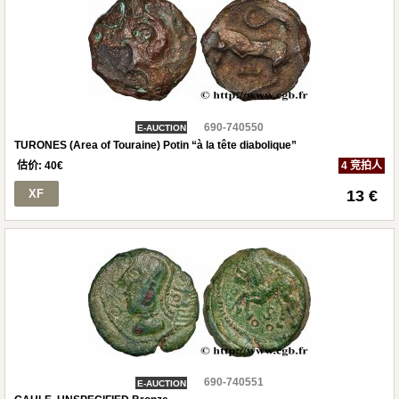
690-740550
E-AUCTION
TURONES (Area of Touraine) Potin “à la tête diabolique”
估价:
40
€
4 竞拍人
XF
13 €
690-740551
E-AUCTION