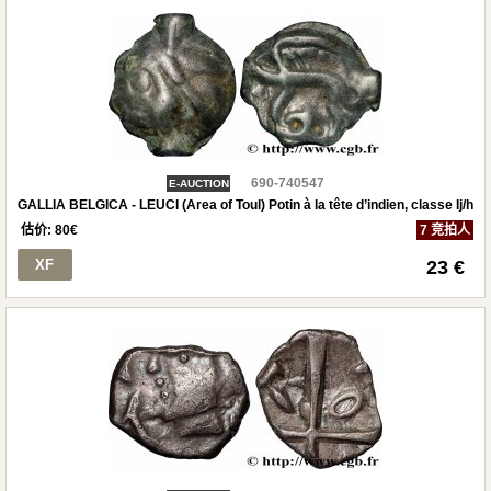
690-740547
E-AUCTION
GALLIA BELGICA - LEUCI (Area of Toul) Potin à la tête d’indien, classe Ij/h
估价:
80
€
7 竞拍人
XF
23 €