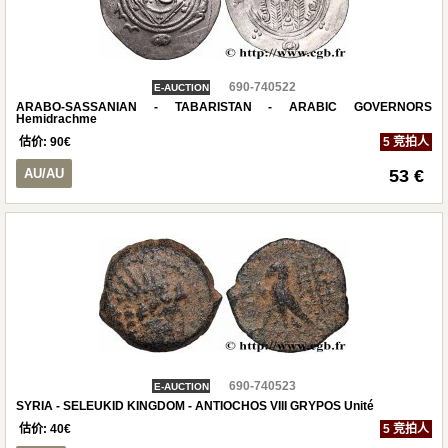
690-740522
E-AUCTION
ARABO-SASSANIAN - TABARISTAN - ARABIC GOVERNORS
Hemidrachme
估价:
90
€
5 竞拍人
AU/AU
53 €
690-740523
E-AUCTION
SYRIA - SELEUKID KINGDOM - ANTIOCHOS VIII GRYPOS Unité
估价:
40
€
5 竞拍人