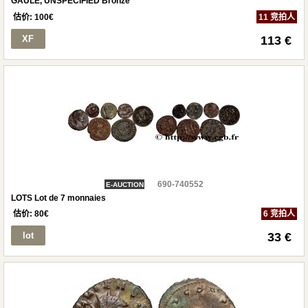
GAULE, UNSPECIFIED Bronze
估价:
100
€
11 竞拍人
XF
113 €
690-740552
E-AUCTION
LOTS Lot de 7 monnaies
估价:
80
€
6 竞拍人
lot
33 €