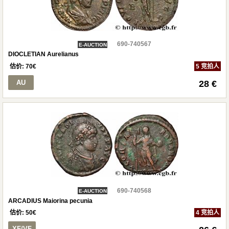
690-740567
E-AUCTION
DIOCLETIAN Aurelianus
估价:
70
€
5 竞拍人
AU
28 €
690-740568
E-AUCTION
ARCADIUS Maiorina pecunia
估价:
50
€
4 竞拍人
XF/VF