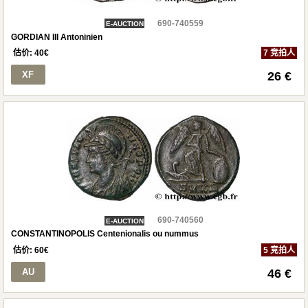
690-740559
E-AUCTION
GORDIAN III Antoninien
估价:
40
€
7 竞拍人
XF
26 €
690-740560
E-AUCTION
CONSTANTINOPOLIS Centenionalis ou nummus
估价:
60
€
5 竞拍人
AU
46 €