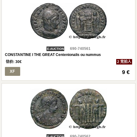
690-740561
E-AUCTION
CONSTANTINE I THE GREAT Centenionalis ou nummus
估价:
30
€
2 竞拍人
XF
9 €
690-740562
E-AUCTION