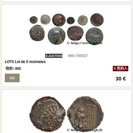
690-740527
E-AUCTION
LOTS Lot de 5 monnaies
估价:
40
€
5 竞拍人
lot
30 €