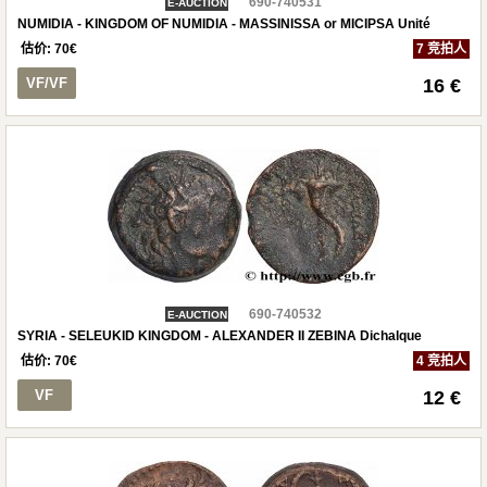
690-740531
E-AUCTION
NUMIDIA - KINGDOM OF NUMIDIA - MASSINISSA or MICIPSA Unité
估价:
70
€
7 竞拍人
VF/VF
16 €
690-740532
E-AUCTION
SYRIA - SELEUKID KINGDOM - ALEXANDER II ZEBINA Dichalque
估价:
70
€
4 竞拍人
VF
12 €