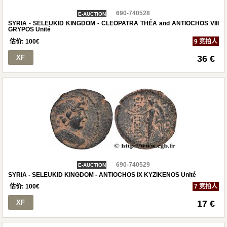
690-740528
E-AUCTION
SYRIA - SELEUKID KINGDOM - CLEOPATRA THÉA and ANTIOCHOS VIII
GRYPOS Unité
估价:
100
€
9 竞拍人
XF
36 €
690-740529
E-AUCTION
SYRIA - SELEUKID KINGDOM - ANTIOCHOS IX KYZIKENOS Unité
估价:
100
€
7 竞拍人
XF
17 €