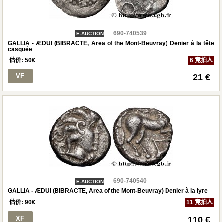
690-740539
E-AUCTION
GALLIA - ÆDUI (BIBRACTE, Area of the Mont-Beuvray) Denier à la tête
casquée
估价:
50
€
6 竞拍人
VF
21 €
690-740540
E-AUCTION
GALLIA - ÆDUI (BIBRACTE, Area of the Mont-Beuvray) Denier à la lyre
估价:
90
€
11 竞拍人
XF
110 €