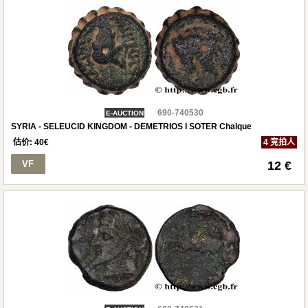
690-740530
E-AUCTION
SYRIA - SELEUCID KINGDOM - DEMETRIOS I SOTER Chalque
估价:
40
€
4 竞拍人
VF
12 €