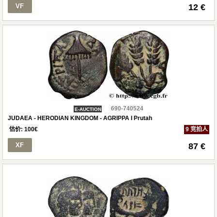
VF
12 €
690-740524
E-AUCTION
JUDAEA - HERODIAN KINGDOM - AGRIPPA I Prutah
估价:
100
€
9 竞拍人
XF
87 €