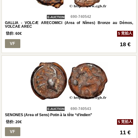
690-740542
E-AUCTION
GALLIA - VOLCÆ ARECOMICI (Area of Nîmes) Bronze au Démos,
VOLCAE AREC
估价:
60
€
5 竞拍人
VF
18 €
690-740543
E-AUCTION
SENONES (Area of Sens) Potin à la tête “d’indien”
估价:
20
€
5 竞拍人
VF
11 €