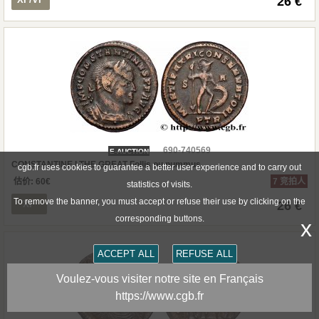
26 €
690-740569
E-AUCTION
CONSTANTINE I THE GREAT Follis ou nummus
cgb.fr uses cookies to guarantee a better user experience and to carry out
估价:
60
€
7 竞拍人
statistics of visits.
To remove the banner, you must accept or refuse their use by clicking on the
XF
26 €
corresponding buttons.
x
ACCEPT ALL
REFUSE ALL
Voulez-vous visiter notre site en Français
https://www.cgb.fr