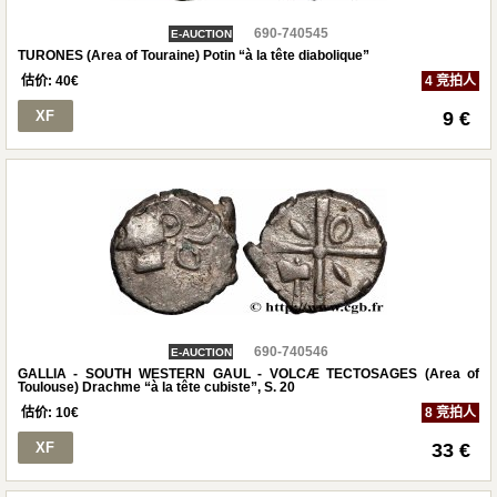
690-740545
E-AUCTION
TURONES (Area of Touraine) Potin “à la tête diabolique”
估价:
40
€
4 竞拍人
XF
9 €
690-740546
E-AUCTION
GALLIA - SOUTH WESTERN GAUL - VOLCÆ TECTOSAGES (Area of
Toulouse) Drachme “à la tête cubiste”, S. 20
估价:
10
€
8 竞拍人
XF
33 €