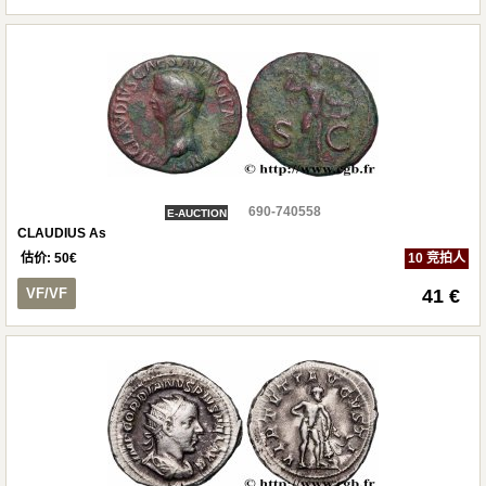
690-740558
E-AUCTION
CLAUDIUS As
估价:
50
€
10 竞拍人
VF/VF
41 €