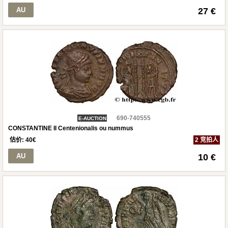
AU
27 €
690-740555
E-AUCTION
CONSTANTINE II Centenionalis ou nummus
估价:
40
€
2 竞拍人
AU
10 €