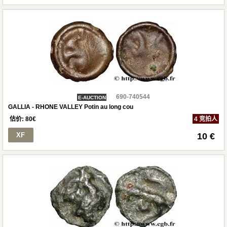
690-740544
E-AUCTION
GALLIA - RHONE VALLEY Potin au long cou
估价:
80
€
4 竞拍人
XF
10 €