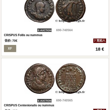
690-740564
E-AUCTION
CRISPUS Follis ou nummus
估价:
70
€
7 竞拍人
XF
18 €
690-740565
E-AUCTION
CRISPUS Centenionalis ou nummus