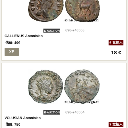
690-740553
E-AUCTION
GALLIENUS Antoninien
估价:
40
€
6 竞拍人
XF
18 €
690-740554
E-AUCTION
VOLUSIAN Antoninien
估价:
75
€
7 竞拍人