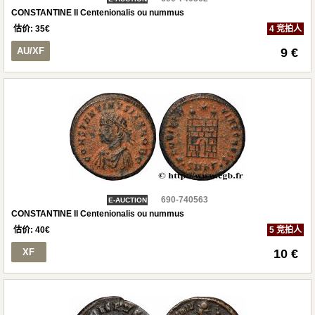
CONSTANTINE II Centenionalis ou nummus
估价:
35
€
4 竞拍人
AU/XF
9 €
690-740563
E-AUCTION
CONSTANTINE II Centenionalis ou nummus
估价:
40
€
5 竞拍人
XF
10 €