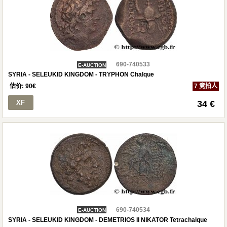
690-740533
E-AUCTION
SYRIA - SELEUKID KINGDOM - TRYPHON Chalque
估价:
90
€
7 竞拍人
XF
34 €
690-740534
E-AUCTION
SYRIA - SELEUKID KINGDOM - DEMETRIOS II NIKATOR Tetrachalque