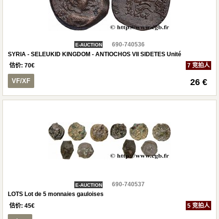
690-740536
E-AUCTION
SYRIA - SELEUKID KINGDOM - ANTIOCHOS VII SIDETES Unité
估价:
70
€
7 竞拍人
VF/XF
26 €
690-740537
E-AUCTION
LOTS Lot de 5 monnaies gauloises
估价:
45
€
5 竞拍人