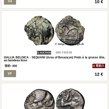
lot
10 €
690-740538
E-AUCTION
GALLIA BELGICA - SEQUANI (Area of Besançon) Potin à la grosse tête,
au bandeau lisse
估价:
40
€
8 竞拍人
VF
12 €