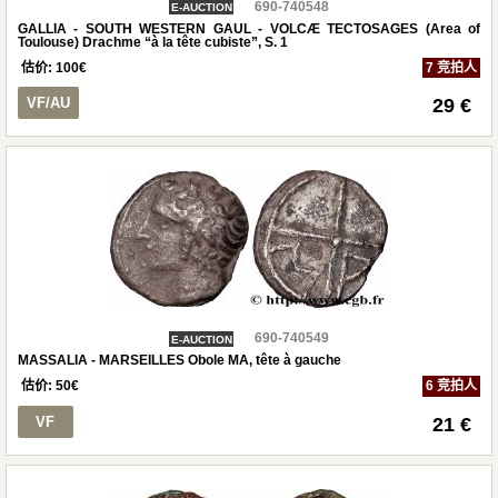
690-740548
E-AUCTION
GALLIA - SOUTH WESTERN GAUL - VOLCÆ TECTOSAGES (Area of
Toulouse) Drachme “à la tête cubiste”, S. 1
估价:
100
€
7 竞拍人
VF/AU
29 €
690-740549
E-AUCTION
MASSALIA - MARSEILLES Obole MA, tête à gauche
估价:
50
€
6 竞拍人
VF
21 €