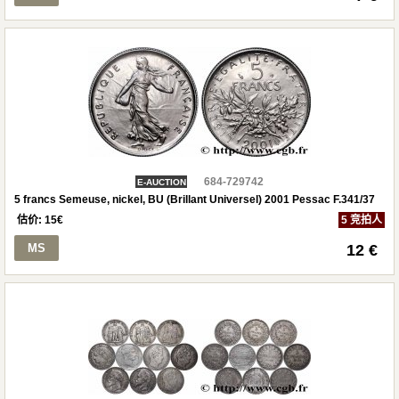
684-729742
E-AUCTION
5 francs Semeuse, nickel, BU (Brillant Universel) 2001 Pessac F.341/37
估价:
15
€
5 竞拍人
MS
12 €