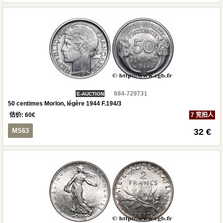
684-729731
E-AUCTION
50 centimes Morlon, légère 1944 F.194/3
估价:
60
€
7 竞拍人
MS63
32 €