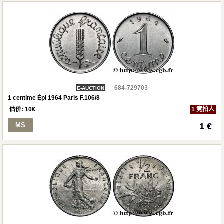
684-729703
E-AUCTION
1 centime Épi 1964 Paris F.106/8
估价:
10
€
1 竞拍人
MS
1 €