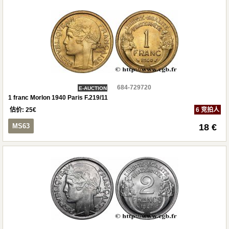
684-729720
E-AUCTION
1 franc Morlon 1940 Paris F.219/11
估价:
25
€
6 竞拍人
MS63
18 €