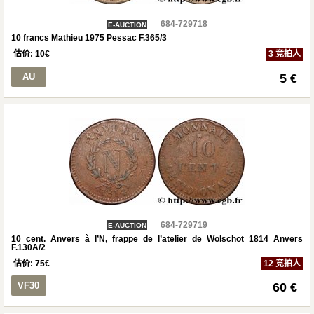
684-729718
E-AUCTION
10 francs Mathieu 1975 Pessac F.365/3
估价:
10
€
3 竞拍人
AU
5 €
684-729719
E-AUCTION
10 cent. Anvers à l’N, frappe de l’atelier de Wolschot 1814 Anvers
F.130A/2
估价:
75
€
12 竞拍人
VF30
60 €