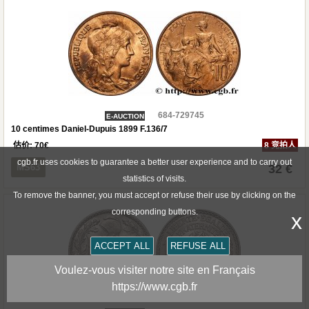
684-729745
E-AUCTION
10 centimes Daniel-Dupuis 1899 F.136/7
估价:
70
€
8 竞拍人
cgb.fr uses cookies to guarantee a better user experience and to carry out
MS63
32 €
statistics of visits.
To remove the banner, you must accept or refuse their use by clicking on the
corresponding buttons.
x
ACCEPT ALL
REFUSE ALL
Voulez-vous visiter notre site en Français
https://www.cgb.fr