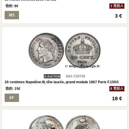
估价:
8
€
3 竞拍人
MS
3 €
684-729708
E-AUCTION
20 centimes Napoléon III, tête laurée, grand module 1867 Paris F.150/1
估价:
15
€
8 竞拍人
XF
18 €