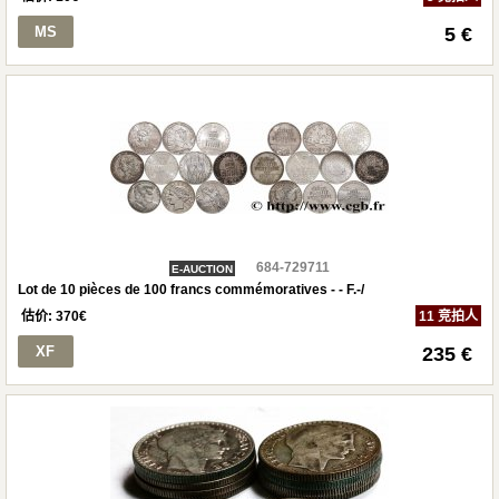
MS
5 €
684-729711
E-AUCTION
Lot de 10 pièces de 100 francs commémoratives - - F.-/
估价:
370
€
11 竞拍人
XF
235 €