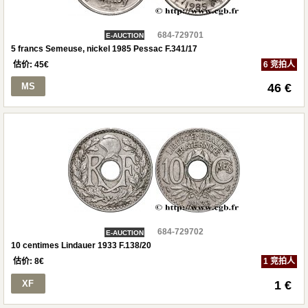
684-729701
E-AUCTION
5 francs Semeuse, nickel 1985 Pessac F.341/17
估价:
45
€
6 竞拍人
MS
46 €
684-729702
E-AUCTION
10 centimes Lindauer 1933 F.138/20
估价:
8
€
1 竞拍人
XF
1 €