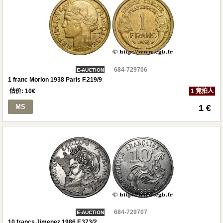
684-729706
E-AUCTION
1 franc Morlon 1938 Paris F.219/9
估价:
10
€
1 竞拍人
MS
1 €
684-729707
E-AUCTION
10 francs Jimenez 1986 F.373/2