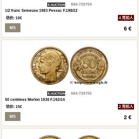
684-729704
E-AUCTION
1/2 franc Semeuse 1983 Pessac F.198/22
估价:
10
€
4 竞拍人
MS
6 €
684-729705
E-AUCTION
50 centimes Morlon 1938 F.192/14
估价:
15
€
2 竞拍人
MS
2 €