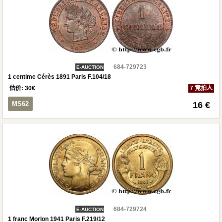
684-729723
E-AUCTION
1 centime Cérès 1891 Paris F.104/18
估价:
30
€
7 竞拍人
MS62
16 €
684-729724
E-AUCTION
1 franc Morlon 1941 Paris F.219/12