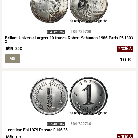
684-729709
E-AUCTION
Brillant Universel argent 10 francs Robert Schuman 1986 Paris F5.1303
3
估价:
20
€
7 竞拍人
MS
16 €
684-729710
E-AUCTION
1 centime Épi 1979 Pessac F.106/35
估价:
10
€
5 竞拍人