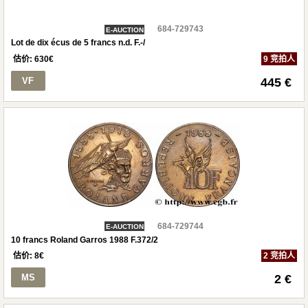
684-729743
E-AUCTION
Lot de dix écus de 5 francs n.d. F.-/
估价:
630
€
9 竞拍人
VF
445 €
684-729744
E-AUCTION
10 francs Roland Garros 1988 F.372/2
估价:
8
€
2 竞拍人
MS
2 €