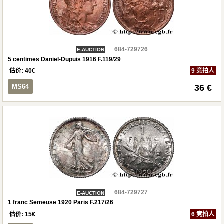
684-729726
E-AUCTION
5 centimes Daniel-Dupuis 1916 F.119/29
估价:
40
€
9 竞拍人
MS64
36 €
684-729727
E-AUCTION
1 franc Semeuse 1920 Paris F.217/26
估价:
15
€
6 竞拍人