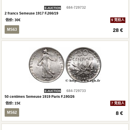
684-729732
E-AUCTION
2 francs Semeuse 1917 F.266/19
估价:
30
€
9 竞拍人
MS63
28 €
684-729733
E-AUCTION
50 centimes Semeuse 1919 Paris F.190/26
估价:
15
€
7 竞拍人
MS62
8 €