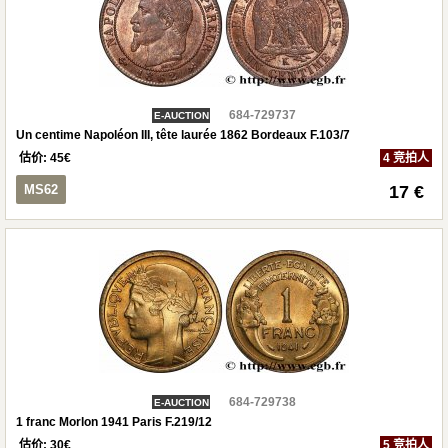
684-729737
E-AUCTION
Un centime Napoléon III, tête laurée 1862 Bordeaux F.103/7
估价:
45
€
4 竞拍人
MS62
17 €
684-729738
E-AUCTION
1 franc Morlon 1941 Paris F.219/12
估价:
30
€
5 竞拍人