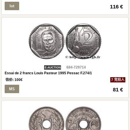
lot
116 €
684-729714
E-AUCTION
Essai de 2 francs Louis Pasteur 1995 Pessac F.274/1
估价:
100
€
7 竞拍人
MS
81 €