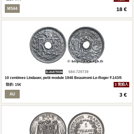
MS64
18 €
684-729739
E-AUCTION
10 centimes Lindauer, petit module 1946 Beaumont-Le-Roger F.143/5
估价:
15
€
3 竞拍人
AU
3 €