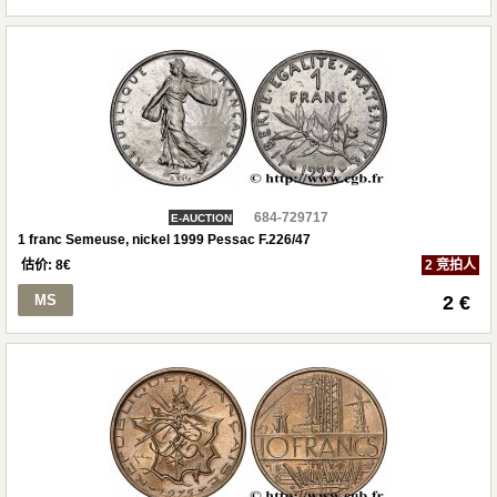
684-729717
E-AUCTION
1 franc Semeuse, nickel 1999 Pessac F.226/47
估价:
8
€
2 竞拍人
MS
2 €