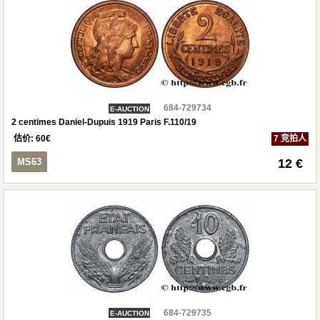
684-729734
E-AUCTION
2 centimes Daniel-Dupuis 1919 Paris F.110/19
估价:
60
€
7 竞拍人
MS63
12 €
684-729735
E-AUCTION