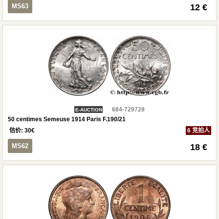
MS63
12 €
684-729728
E-AUCTION
50 centimes Semeuse 1914 Paris F.190/21
估价:
30
€
6 竞拍人
MS62
18 €