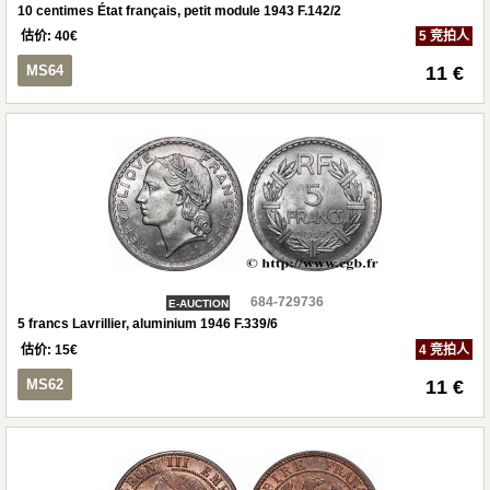
10 centimes État français, petit module 1943 F.142/2
估价:
40
€
5 竞拍人
MS64
11 €
684-729736
E-AUCTION
5 francs Lavrillier, aluminium 1946 F.339/6
估价:
15
€
4 竞拍人
MS62
11 €