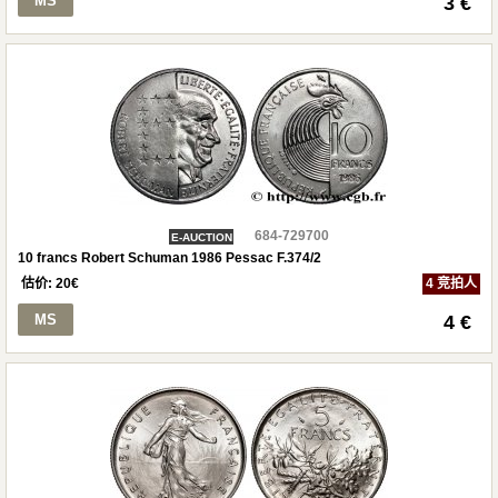
MS
3 €
684-729700
E-AUCTION
10 francs Robert Schuman 1986 Pessac F.374/2
估价:
20
€
4 竞拍人
MS
4 €