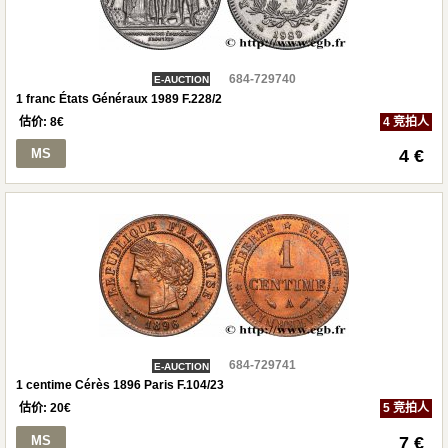
684-729740
E-AUCTION
1 franc États Généraux 1989 F.228/2
估价:
8
€
4 竞拍人
MS
4 €
684-729741
E-AUCTION
1 centime Cérès 1896 Paris F.104/23
估价:
20
€
5 竞拍人
MS
7 €