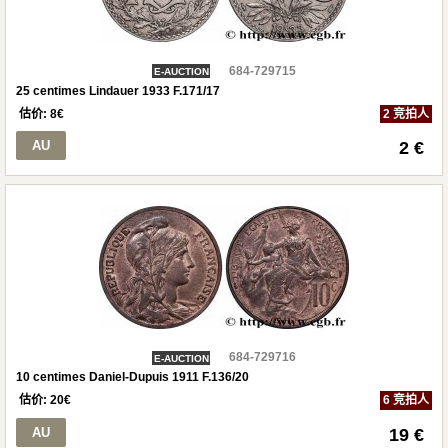
684-729715
E-AUCTION
25 centimes Lindauer 1933 F.171/17
估价:
8
€
2 竞拍人
AU
2 €
684-729716
E-AUCTION
10 centimes Daniel-Dupuis 1911 F.136/20
估价:
20
€
6 竞拍人
AU
19 €