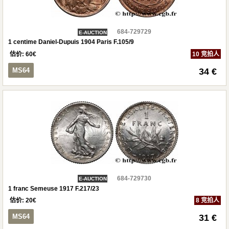
684-729729
E-AUCTION
1 centime Daniel-Dupuis 1904 Paris F.105/9
估价:
60
€
10 竞拍人
MS64
34 €
684-729730
E-AUCTION
1 franc Semeuse 1917 F.217/23
估价:
20
€
8 竞拍人
MS64
31 €