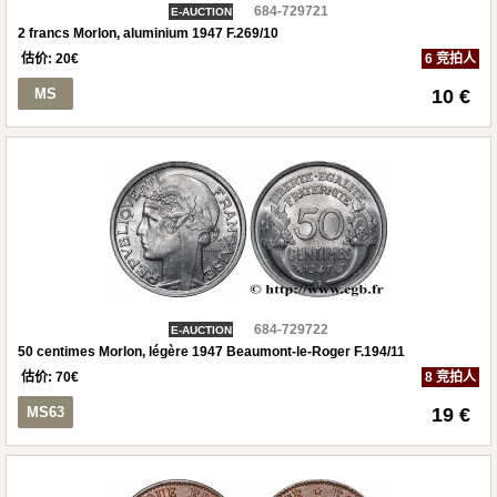
684-729721
E-AUCTION
2 francs Morlon, aluminium 1947 F.269/10
估价:
20
€
6 竞拍人
MS
10 €
684-729722
E-AUCTION
50 centimes Morlon, légère 1947 Beaumont-le-Roger F.194/11
估价:
70
€
8 竞拍人
MS63
19 €